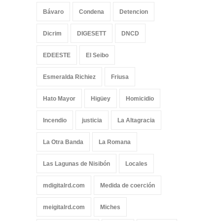
Bávaro
Condena
Detencion
Dicrim
DIGESETT
DNCD
EDEESTE
El Seibo
Esmeralda Richiez
Friusa
Hato Mayor
Higüey
Homicidio
Incendio
justicia
La Altagracia
La Otra Banda
La Romana
Las Lagunas de Nisibón
Locales
mdigitalrd.com
Medida de coerción
meigitalrd.com
Miches