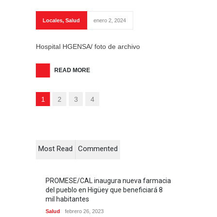
Locales
,
Salud
enero 2, 2024
Hospital HGENSA/ foto de archivo
READ MORE
1
2
3
4
Most Read
Commented
PROMESE/CAL inaugura nueva farmacia
del pueblo en Higüey que beneficiará 8
mil habitantes
Salud
febrero 26, 2023