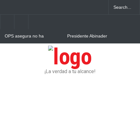
OPS asegura no ha
Presidente Abinader
declarado epidemia de VIH
inaugura primer hospital
en República Dominicana
traumatológico de la región
Este, en Higüey
Ministerio de Salud Pública
realiza operativo médico
“Más Salud” en Higüey
¡La verdad a tu alcance!