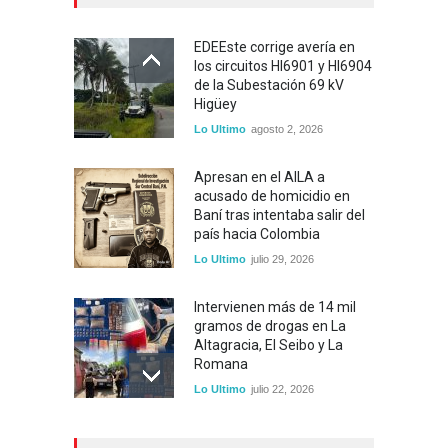
EDEEste corrige avería en
los circuitos HI6901 y HI6904
de la Subestación 69 kV
Higüey
Lo Ultimo
agosto 2, 2026
Apresan en el AILA a
acusado de homicidio en
Baní tras intentaba salir del
país hacia Colombia
Lo Ultimo
julio 29, 2026
Intervienen más de 14 mil
gramos de drogas en La
Altagracia, El Seibo y La
Romana
Lo Ultimo
julio 22, 2026
Policía localiza en Mao a