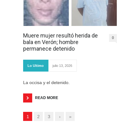
Muere mujer resultó herida de
0
bala en Verón; hombre
permanece detenido
Lo Ultimo
julio 13, 2026
La occisa y el detenido.
READ MORE
1
2
3
›
»