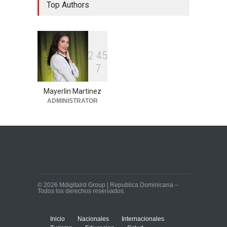
Top Authors
joven reportada como
desaparecida en Nagua
Lo Ultimo
julio 20, 2026
2
4
5
7
Mayerlin Martinez
ADMINISTRATOR
© 2026 Mdigitalrd Group | Republica Dominicana –
Todos los derechos reservados.
Inicio
Nacionales
Internacionales