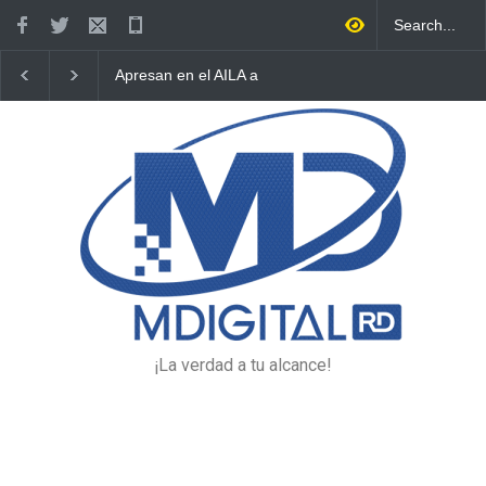
Apresan en el AILA a
Intervienen más de 14 mil
acusado de homicidio en
gramos de drogas en La
Baní tras intentaba salir del
Altagracia, El Seibo y La
país hacia Colombia
Romana
¡La verdad a tu alcance!