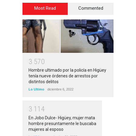
Most Read
Commented
3
5
7
0
Hombre ultimado por la policía en Higüey
tenía nueve órdenes de arrestos por
distintos delitos
Lo Ultimo
diciembre 6, 2022
3
1
1
4
En Jobo Dulce- Higüey, mujer mata
hombre presuntamente le buscaba
mujeres al esposo