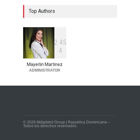
Envían a juicio de fondo
Top Authors
imputados por rapto y
asesinato de taxista en La
Romana
Región Este
julio 28, 2026
2
4
5
4
Mayerlin Martinez
ADMINISTRATOR
© 2026 Mdigitalrd Group | Republica Dominicana –
Todos los derechos reservados.