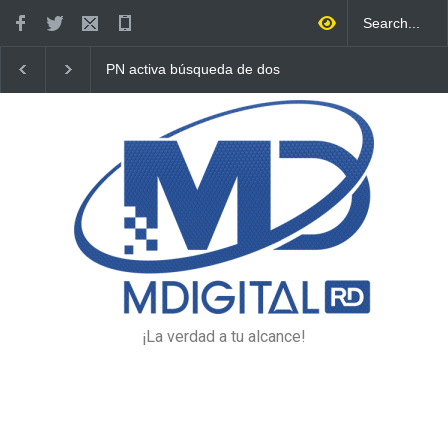
PN activa búsqueda de dos
DNCD y Ministerio Púb
prófugos de la justicia en
arrestan a “El Muerto”
Higüey
reincidente en hechos
delictivos en Veron
¡La verdad a tu alcance!