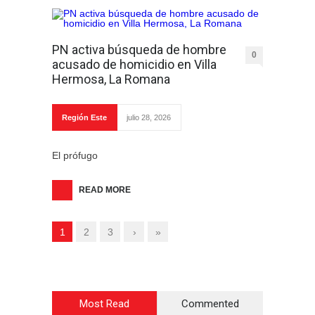
PN activa búsqueda de hombre
0
acusado de homicidio en Villa
Hermosa, La Romana
Región Este
julio 28, 2026
El prófugo
READ MORE
1
2
3
›
»
Most Read
Commented