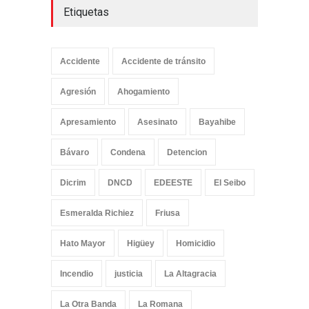
Etiquetas
Accidente
Accidente de tránsito
Agresión
Ahogamiento
Apresamiento
Asesinato
Bayahibe
Bávaro
Condena
Detencion
Dicrim
DNCD
EDEESTE
El Seibo
Esmeralda Richiez
Friusa
Hato Mayor
Higüey
Homicidio
Incendio
justicia
La Altagracia
La Otra Banda
La Romana