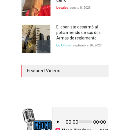
Cerro
Locales
agosto 8, 2026
El ebanista desarmó al
policía herido de sus dos
Armas de reglamento
Lo Ultimo
septiembre 16, 2022
Inician construcción
Featured Videos
carretera Los Jusos-Río
Llano con monto superior a
los 17 millones de pesos
Lo Ultimo
septiembre 16, 2022
Dos hombres detenidos con
15 paquetes de presumible
cocaína en Higüey
Uncategorized
septiembre 17, 2022