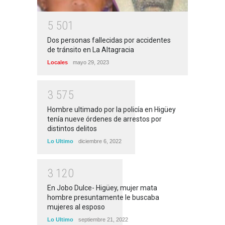
5
5
0
1
Dos personas fallecidas por accidentes
de tránsito en La Altagracia
Locales
mayo 29, 2023
3
5
7
5
Hombre ultimado por la policía en Higüey
tenía nueve órdenes de arrestos por
distintos delitos
Lo Ultimo
diciembre 6, 2022
3
1
2
0
En Jobo Dulce- Higüey, mujer mata
hombre presuntamente le buscaba
mujeres al esposo
Lo Ultimo
septiembre 21, 2022