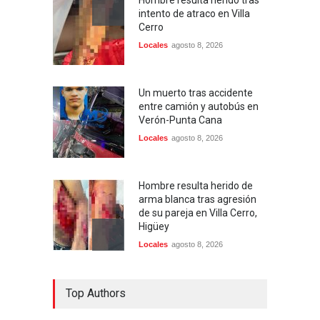
Hombre resulta herido tras
intento de atraco en Villa
Cerro
Locales
agosto 8, 2026
Un muerto tras accidente
entre camión y autobús en
Verón-Punta Cana
Locales
agosto 8, 2026
Hombre resulta herido de
arma blanca tras agresión
de su pareja en Villa Cerro,
Higüey
Locales
agosto 8, 2026
Obras Públicas asfaltará
Top Authors
zanja del Boulevard
Turístico del Este tras
gestión del Intrant