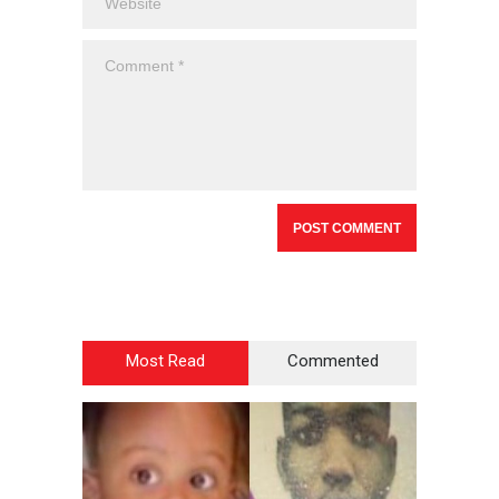
Most Read
Commented