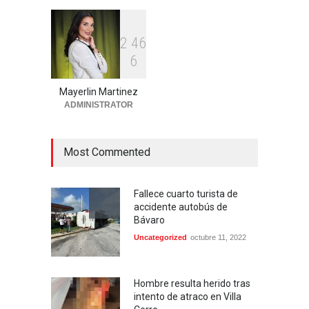
Locales
agosto 7, 2026
2
4
6
Ministerio Público y DNCD
6
desarticulan red de
narcotráfico operaba en
Bayahibe
Mayerlin Martinez
ADMINISTRATOR
Locales
agosto 7, 2026
Most Commented
Fallece cuarto turista de
accidente autobús de
Bávaro
Uncategorized
octubre 11, 2022
Hombre resulta herido tras
intento de atraco en Villa