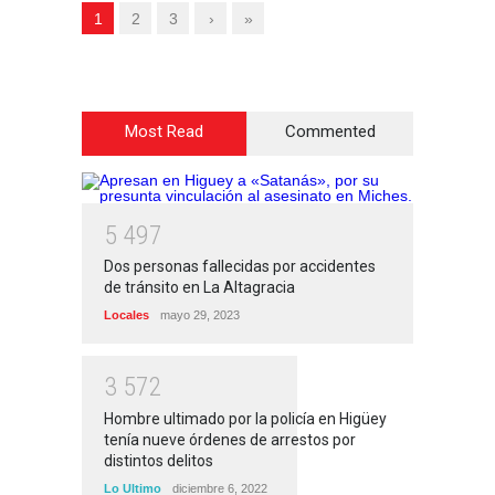
1
2
3
›
»
Most Read
Commented
5
4
9
7
Dos personas fallecidas por accidentes
de tránsito en La Altagracia
Locales
mayo 29, 2023
3
5
7
2
Hombre ultimado por la policía en Higüey
tenía nueve órdenes de arrestos por
distintos delitos
Lo Ultimo
diciembre 6, 2022