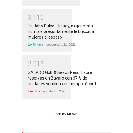
3
1
1
6
En Jobo Dulce- Higüey, mujer mata
hombre presuntamente le buscaba
mujeres al esposo
Lo Ultimo
septiembre 21, 2022
3
0
1
3
SALADO Golf & Beach Resort abre
reservas en Bávaro con 67 % de
unidades vendidas en tiempo récord
Locales
agosto 16, 2025
SHOW MORE