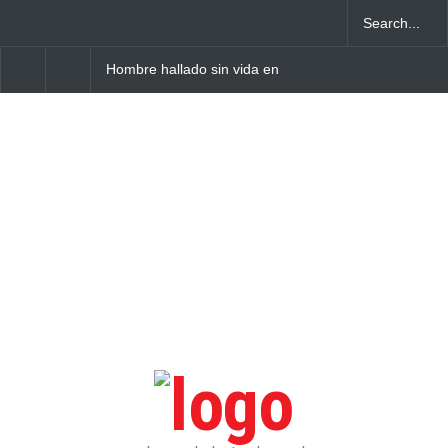
Hombre hallado sin vida en
Detienen 114 extranje
vía pública de Higüey se
condición migratoria
habría envenenado
irregular en La Altagra