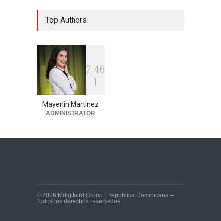
Hombre muere tras
Top Authors
accidente de tránsito en
circunvalación de Veron
Locales
agosto 3, 2026
2
4
6
1
Mayerlin Martinez
ADMINISTRATOR
© 2026 Mdigitalrd Group | Republica Dominicana –
Todos los derechos reservados.