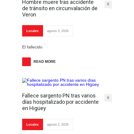
Hombre muere tras accidente
0
de tránsito en circunvalación de
Veron
Locales
agosto 3, 2026
El fallecido
READ MORE
Fallece sargento PN tras varios
0
días hospitalizado por accidente
en Higüey
Locales
agosto 2, 2026