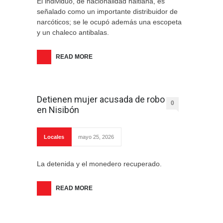
El individuo, de nacionalidad haitiana, es
señalado como un importante distribuidor de
narcóticos; se le ocupó además una escopeta
y un chaleco antibalas.
READ MORE
Detienen mujer acusada de robo
0
en Nisibón
Locales
mayo 25, 2026
La detenida y el monedero recuperado.
READ MORE