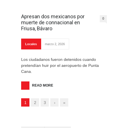
Apresan dos mexicanos por
0
muerte de connacional en
Friusa, Bávaro
Locales
marzo 2, 2026
Los ciudadanos fueron detenidos cuando
pretendían huir por el aeropuerto de Punta
Cana.
READ MORE
1
2
3
›
»