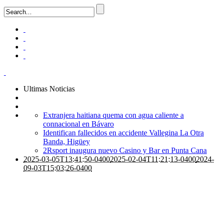
Ultimas Noticias
Extranjera haitiana quema con agua caliente a
connacional en Bávaro
Identifican fallecidos en accidente Vallegina La Otra
Banda, Higüey
2Rsport inaugura nuevo Casino y Bar en Punta Cana
2025-03-05T13:41:50-0400
2025-02-04T11:21:13-0400
2024-
09-03T15:03:26-0400