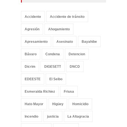
Accidente
Accidente de tránsito
Agresión
Ahogamiento
Apresamiento
Asesinato
Bayahibe
Bávaro
Condena
Detencion
Dicrim
DIGESETT
DNCD
EDEESTE
El Seibo
Esmeralda Richiez
Friusa
Hato Mayor
Higüey
Homicidio
Incendio
justicia
La Altagracia