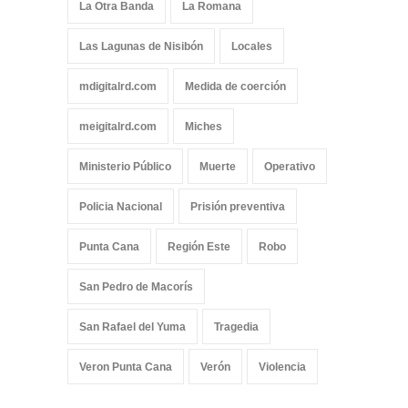
La Otra Banda
La Romana
Las Lagunas de Nisibón
Locales
mdigitalrd.com
Medida de coerción
meigitalrd.com
Miches
Ministerio Público
Muerte
Operativo
Policia Nacional
Prisión preventiva
Punta Cana
Región Este
Robo
San Pedro de Macorís
San Rafael del Yuma
Tragedia
Veron Punta Cana
Verón
Violencia