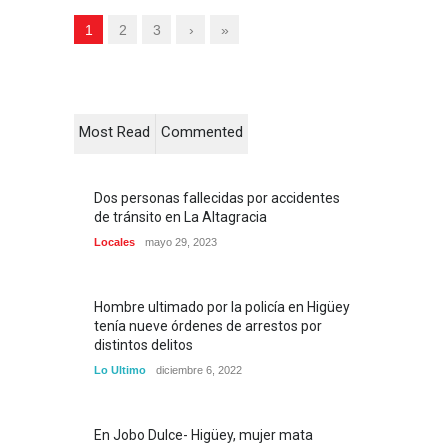
1
2
3
›
»
Most Read
Commented
Dos personas fallecidas por accidentes
de tránsito en La Altagracia
Locales
mayo 29, 2023
Hombre ultimado por la policía en Higüey
tenía nueve órdenes de arrestos por
distintos delitos
Lo Ultimo
diciembre 6, 2022
En Jobo Dulce- Higüey, mujer mata