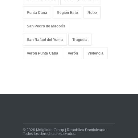
Punta Cana
Región Este
Robo
San Pedro de Macorís
San Rafael del Yuma
Tragedia
Veron Punta Cana
Verón
Violencia
© 2026 Mdigitalrd Group | Republica Dominicana –
Todos los derechos reservados.