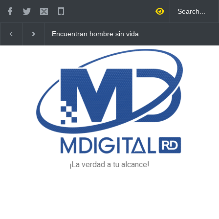
Encuentran hombre sin vida
Policía Nacional recupera
en plena vía pública de
vehículo robado y apresa
Higüey
presunto responsable en
Higüey
¡La verdad a tu alcance!