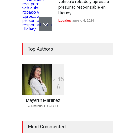
vehículo robado y apresa a
presunto responsable en
Higüey
Locales
agosto 4, 2026
PN activa búsqueda de dos
Top Authors
prófugos de la justicia en
Higüey
Locales
agosto 4, 2026
DNCD y Ministerio Público
2
4
5
arrestan a “El Muerto”
6
reincidente en hechos
delictivos en Veron
Mayerlin Martinez
Locales
agosto 4, 2026
ADMINISTRATOR
Most Commented