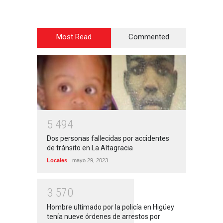
Most Read
Commented
5
4
9
4
Dos personas fallecidas por accidentes
de tránsito en La Altagracia
Locales
mayo 29, 2023
3
5
7
0
Hombre ultimado por la policía en Higüey
tenía nueve órdenes de arrestos por