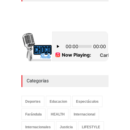
cocaína en Higüey
Uncategorized
septiembre 17, 2022
CPMR de La Altagracia
detalla alcance Plan de
Contingencia ante posible
paso de tormenta Fiona
Uncategorized
septiembre 18, 2022
Categorías
Deportes
Educacion
Espectáculos
Farándula
HEALTH
Internacional
Internacionales
Justicia
LIFESTYLE