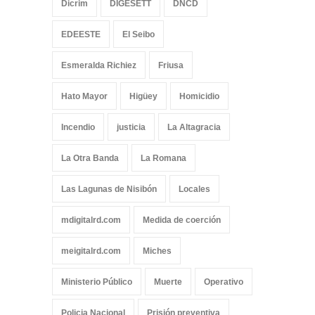
Dicrim
DIGESETT
DNCD
EDEESTE
El Seibo
Esmeralda Richiez
Friusa
Hato Mayor
Higüey
Homicidio
Incendio
justicia
La Altagracia
La Otra Banda
La Romana
Las Lagunas de Nisibón
Locales
mdigitalrd.com
Medida de coerción
meigitalrd.com
Miches
Ministerio Público
Muerte
Operativo
Policia Nacional
Prisión preventiva