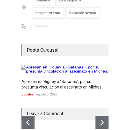
Condena
La Altagracia
mdigitalrd.com
Violación sexual
Locales
Posts Carousel
Apresan en Higuey a "Satanás", por su
Encuen
presunta vinculación al asesinato en Miches.
públic
Locales
agosto 6, 2026
Locales
Leave a Comment