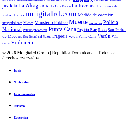
La Altagracia
justicia
La Romana
La Otra Banda
Las Lagunas de
mdigitalrd.com
Medida de coerción
Locales
Nisibón
Muerte
Policia
Ministerio Público
Miches
meigitalrd.com
Operativo
Punta Cana
Nacional
Región Este
San Pedro
Robo
Prisión preventiva
Verón
Tragedia
de Macorís
Veron Punta Cana
San Rafael del Yuma
Villa
Violencia
Cerro
© 2026 Mdigitalrd Group | Republica Dominicana – Todos los
derechos reservados.
Inicio
Nacionales
Internacionales
Turismo
Educacion