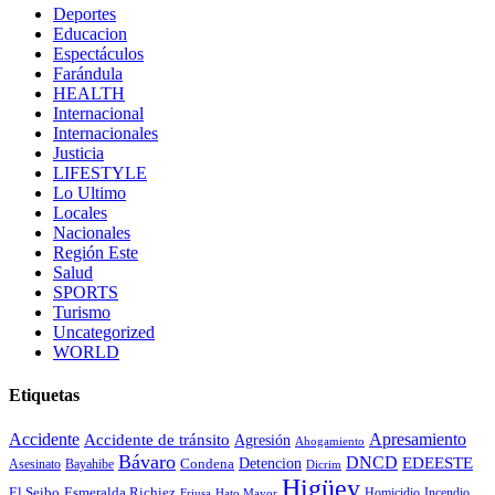
Deportes
Educacion
Espectáculos
Farándula
HEALTH
Internacional
Internacionales
Justicia
LIFESTYLE
Lo Ultimo
Locales
Nacionales
Región Este
Salud
SPORTS
Turismo
Uncategorized
WORLD
Etiquetas
Accidente
Apresamiento
Accidente de tránsito
Agresión
Ahogamiento
Bávaro
DNCD
EDEESTE
Condena
Detencion
Asesinato
Bayahibe
Dicrim
Higüey
El Seibo
Esmeralda Richiez
Hato Mayor
Homicidio
Incendio
Friusa