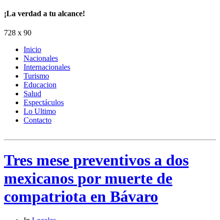
¡La verdad a tu alcance!
728 x 90
Inicio
Nacionales
Internacionales
Turismo
Educacion
Salud
Espectáculos
Lo Ultimo
Contacto
Tres mese preventivos a dos
mexicanos por muerte de
compatriota en Bávaro