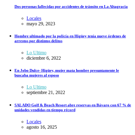
Dos personas fallecidas por accidentes de tránsito en La Altagracia
Locales
mayo 29, 2023
Hombre ultimado por la policía en Higüey tenía nueve órdenes de
arrestos por distintos delitos
Lo Ultimo
diciembre 6, 2022
En Jobo Dulce- Higüey, mujer mata hombre presuntamente le
buscaba mujeres al esposo
Lo Ultimo
septiembre 21, 2022
SALADO Golf & Beach Resort abre reservas en Bávaro con 67 % de
unidades vendidas en tiempo récord
Locales
agosto 16, 2025