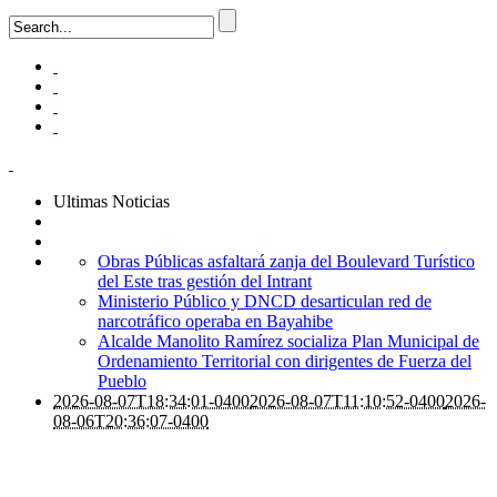
Ultimas Noticias
Obras Públicas asfaltará zanja del Boulevard Turístico
del Este tras gestión del Intrant
Ministerio Público y DNCD desarticulan red de
narcotráfico operaba en Bayahibe
Alcalde Manolito Ramírez socializa Plan Municipal de
Ordenamiento Territorial con dirigentes de Fuerza del
Pueblo
2026-08-07T18:34:01-0400
2026-08-07T11:10:52-0400
2026-
08-06T20:36:07-0400