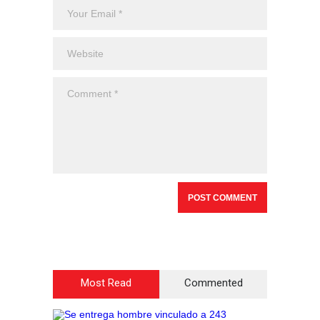
Most Read
Commented