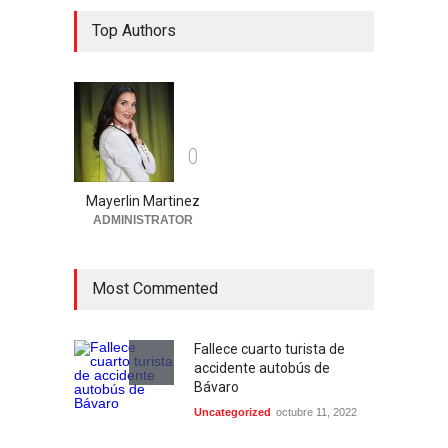
Hombre hallado sin vida en
Top Authors
vía pública de Higüey se
habría envenenado
Locales
agosto 6, 2026
Detienen 114 extranjeros en
0
condición migratoria
irregular en La Altagracia
Mayerlin Martinez
Uncategorized
agosto 6, 2026
ADMINISTRATOR
Most Commented
Fallece cuarto turista de
accidente autobús de
Bávaro
Uncategorized
octubre 11, 2022