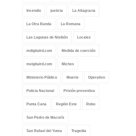
Incendio
justicia
La Altagracia
La Otra Banda
La Romana
Las Lagunas de Nisibón
Locales
mdigitalrd.com
Medida de coerción
meigitalrd.com
Miches
Ministerio Público
Muerte
Operativo
Policia Nacional
Prisión preventiva
Punta Cana
Región Este
Robo
San Pedro de Macorís
San Rafael del Yuma
Tragedia