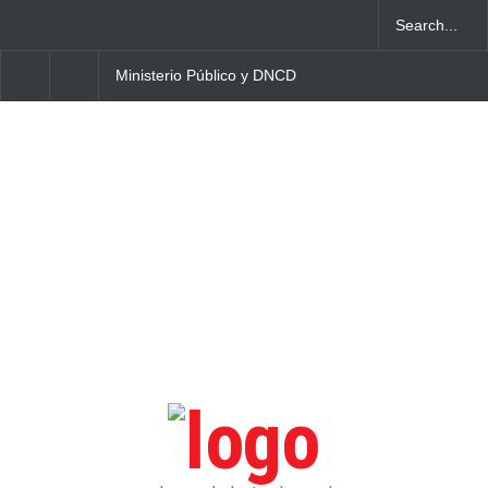
Ministerio Público y DNCD
Alcalde Manolito Ramí
desarticulan red de
socializa Plan Municipa
narcotráfico operaba en
Ordenamiento Territori
Bayahibe
con dirigentes de Fuer
del Pueblo