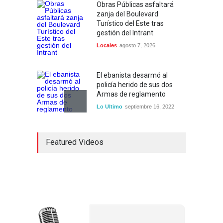
Obras Públicas asfaltará
zanja del Boulevard
Turístico del Este tras
gestión del Intrant
Locales
agosto 7, 2026
El ebanista desarmó al
policía herido de sus dos
Armas de reglamento
Lo Ultimo
septiembre 16, 2022
Inician construcción
Featured Videos
carretera Los Jusos-Río
Llano con monto superior a
los 17 millones de pesos
Lo Ultimo
septiembre 16, 2022
Dos hombres detenidos con
15 paquetes de presumible