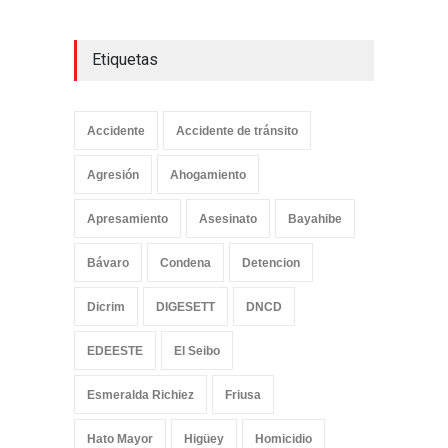
Etiquetas
Accidente
Accidente de tránsito
Agresión
Ahogamiento
Apresamiento
Asesinato
Bayahibe
Bávaro
Condena
Detencion
Dicrim
DIGESETT
DNCD
EDEESTE
El Seibo
Esmeralda Richiez
Friusa
Hato Mayor
Higüey
Homicidio