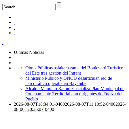
Ultimas Noticias
Obras Públicas asfaltará zanja del Boulevard Turístico
del Este tras gestión del Intrant
Ministerio Público y DNCD desarticulan red de
narcotráfico operaba en Bayahibe
Alcalde Manolito Ramírez socializa Plan Municipal de
Ordenamiento Territorial con dirigentes de Fuerza del
Pueblo
2026-08-07T18:34:01-0400
2026-08-07T11:10:52-0400
2026-
08-06T20:36:07-0400