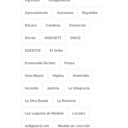
Agresión
Ahogamiento
Apresamiento
Asesinato
Bayahibe
Bávaro
Condena
Detencion
Dicrim
DIGESETT
DNCD
EDEESTE
El Seibo
Esmeralda Richiez
Friusa
Hato Mayor
Higüey
Homicidio
Incendio
justicia
La Altagracia
La Otra Banda
La Romana
Las Lagunas de Nisibón
Locales
mdigitalrd.com
Medida de coerción