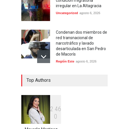
condición migratoria
irregular en La Altagracia
Uncategorized
agosto 6, 2026
Condenan dos miembros de
red transnacional de
narcotráfico y lavado
desarticulada en San Pedro
de Macorís
Región Este
agosto 6, 2026
Aplazan por segunda vez
Top Authors
conocimiento de medida de
coerción contra mujer
acusada de homicidio en
Higüey
Locales
agosto 6, 2026
2
4
6
0
Apresan en Higuey a
"Satanás", por su presunta
vinculación al asesinato en