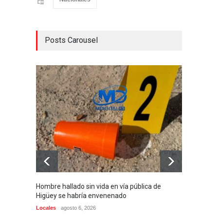
Posts Carousel
Hombre hallado sin vida en vía pública de
Detien
Higüey se habría envenenado
migrato
Locales
agosto 6, 2026
Uncateg