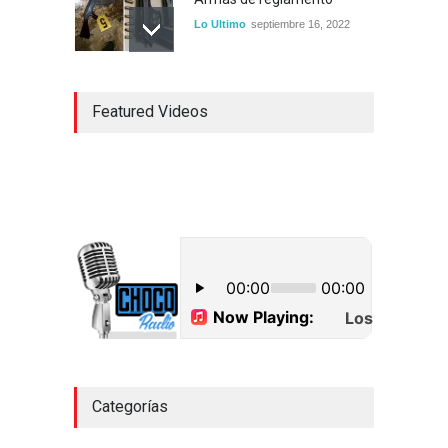
Lo Ultimo
septiembre 16, 2022
Inician construcción
Featured Videos
carretera Los Jusos-Río
Llano con monto superior a
los 17 millones de pesos
Lo Ultimo
septiembre 16, 2022
Dos hombres detenidos con
15 paquetes de presumible
cocaína en Higüey
Uncategorized
septiembre 17, 2022
Categorías