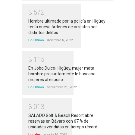
3
5
7
2
Hombre ultimado por la policía en Higüey
tenía nueve órdenes de arrestos por
distintos delitos
Lo Ultimo
diciembre 6, 2022
3
1
1
5
En Jobo Dulce- Higüey, mujer mata
hombre presuntamente le buscaba
mujeres al esposo
Lo Ultimo
septiembre 21, 2022
3
0
1
3
SALADO Golf & Beach Resort abre
reservas en Bávaro con 67 % de
unidades vendidas en tiempo récord
Locales
agosto 16, 2025