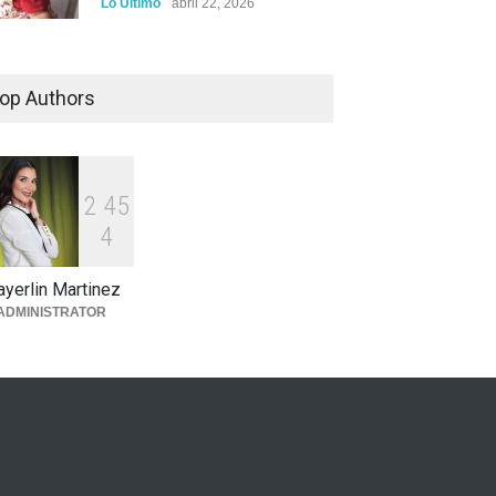
Lo Ultimo
abril 22, 2026
Tragedia en Los Girasoles;
encuentran cadáver de una
op Authors
niña dentro de una mochila
Lo Ultimo
abril 21, 2026
2
4
5
4
yerlin Martinez
ADMINISTRATOR