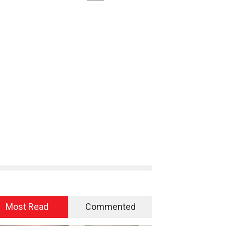
Most Read
Commented