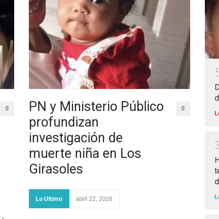
D
d
PN y Ministerio Público
0
0
L
profundizan
investigación de
muerte niña en Los
H
Girasoles
t
d
L
Lo Ultimo
abril 22, 2026