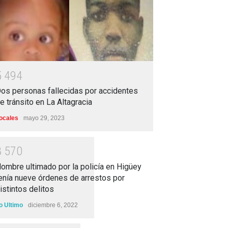
5
4
9
4
os personas fallecidas por accidentes
e tránsito en La Altagracia
ocales
mayo 29, 2023
3
5
7
0
ombre ultimado por la policía en Higüey
enía nueve órdenes de arrestos por
istintos delitos
o Ultimo
diciembre 6, 2022