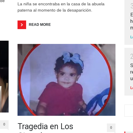
 de
La niña se encontraba en la casa de la abuela
paterna al momento de la desaparición.
E
h
READ MORE
m
L
S
r
u
L
Tragedia en Los
0
0