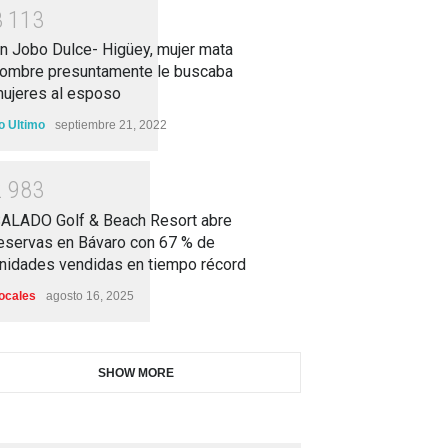
3
1
1
3
n Jobo Dulce- Higüey, mujer mata
ombre presuntamente le buscaba
ujeres al esposo
o Ultimo
septiembre 21, 2022
2
9
8
3
ALADO Golf & Beach Resort abre
eservas en Bávaro con 67 % de
nidades vendidas en tiempo récord
ocales
agosto 16, 2025
SHOW MORE