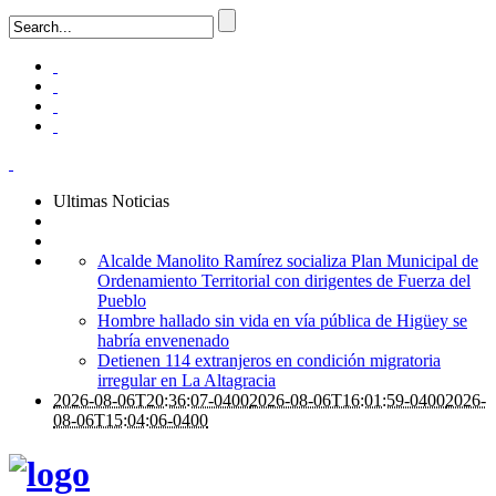
Ultimas Noticias
Alcalde Manolito Ramírez socializa Plan Municipal de
Ordenamiento Territorial con dirigentes de Fuerza del
Pueblo
Hombre hallado sin vida en vía pública de Higüey se
habría envenenado
Detienen 114 extranjeros en condición migratoria
irregular en La Altagracia
2026-08-06T20:36:07-0400
2026-08-06T16:01:59-0400
2026-
08-06T15:04:06-0400