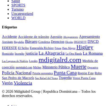
Salud
SPORTS
Turismo
Uncategorized
WORLD
Etiquetas
Accidente
Apresamiento
Accidente de tránsito
Agresión
Ahogamiento
Bávaro
DNCD
Condena
Detencion
Asesinato
Bayahibe
Dicrim
DIGESETT
Higüey
EDEESTE
El Seibo
Esmeralda Richiez
Hato Mayor
Friusa
La Altagracia
justicia
La Romana
La Otra Banda
Homicidio
Incendio
mdigitalrd.com
Medida de
Locales
Las Lagunas de Nisibón
Muerte
Ministerio Público
coerción
Miches
meigitalrd.com
Operativo
Punta Cana
Policia Nacional
Región Este
Robo
Prisión preventiva
Tragedia
San Pedro de Macorís
Veron Punta Cana
San Rafael del Yuma
Violencia
Verón
© 2026 Mdigitalrd Group | Republica Dominicana – Todos los
derechos reservados.