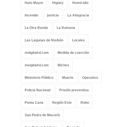
Hato Mayor
Higüey
Homicidio
Incendio
justicia
La Altagracia
La Otra Banda
La Romana
Las Lagunas de Nisibón
Locales
mdigitalrd.com
Medida de coerción
meigitalrd.com
Miches
Ministerio Público
Muerte
Operativo
Policia Nacional
Prisión preventiva
Punta Cana
Región Este
Robo
San Pedro de Macorís