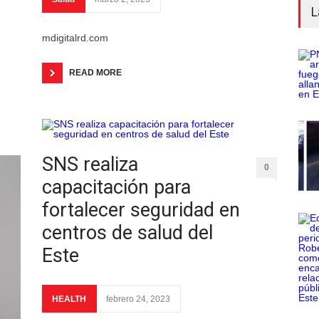
L
mdigitalrd.com
READ MORE
SNS realiza
0
capacitación para
fortalecer seguridad en
centros de salud del
Este
HEALTH
febrero 24, 2023