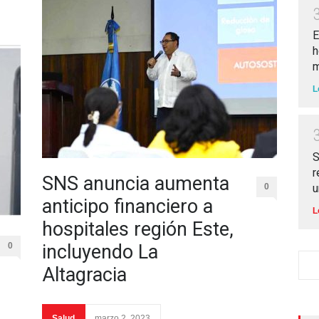
E
h
m
L
S
r
SNS anuncia aumenta
u
0
anticipo financiero a
L
hospitales región Este,
0
incluyendo La
Altagracia
Salud
marzo 2, 2023