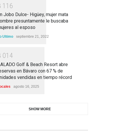
3
1
1
6
n Jobo Dulce- Higüey, mujer mata
ombre presuntamente le buscaba
ujeres al esposo
o Ultimo
septiembre 21, 2022
3
0
1
4
ALADO Golf & Beach Resort abre
eservas en Bávaro con 67 % de
nidades vendidas en tiempo récord
ocales
agosto 16, 2025
SHOW MORE