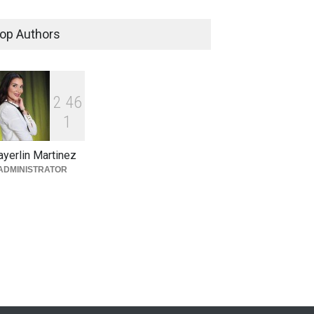
PN. desmantela banda
criminal dedicada al rapto,
op Authors
sicariato, tráfico de drogas, en
el Este del país, incluyendo
Higüey
Justicia
,
Nacionales
marzo 29, 2023
2
4
6
1
yerlin Martinez
ADMINISTRATOR