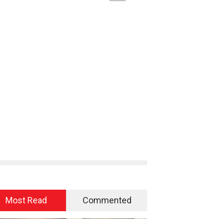
Most Read
Commented