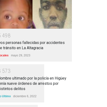
5
4
9
8
os personas fallecidas por accidentes
e tránsito en La Altagracia
ocales
mayo 29, 2023
3
5
7
3
ombre ultimado por la policía en Higüey
enía nueve órdenes de arrestos por
istintos delitos
o Ultimo
diciembre 6, 2022