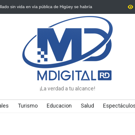
Detienen 114 extranjeros en condición migratoria irregular en
La Altagracia
¡La verdad a tu alcance!
ales
Turismo
Educacion
Salud
Espectáculo