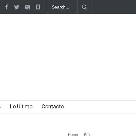
Alcalde Manolito Ramírez socializa Plan Municipal de
Ordenamiento Territorial con dirigentes de Fuerza del Pueblo
s
Lo Ultimo
Contacto
Home
Este