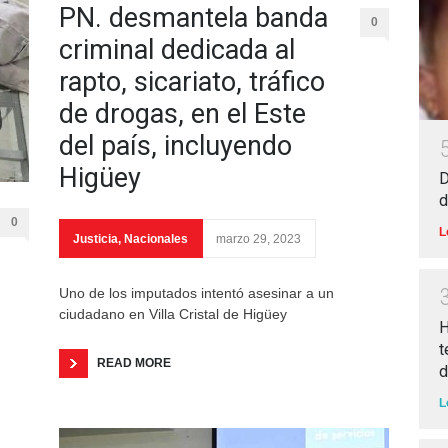
PN. desmantela banda
0
criminal dedicada al
rapto, sicariato, tráfico
de drogas, en el Este
del país, incluyendo
Higüey
D
d
0
L
Justicia
,
Nacionales
marzo 29, 2023
Uno de los imputados intentó asesinar a un
ciudadano en Villa Cristal de Higüey
H
t
READ MORE
d
L