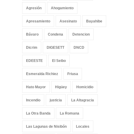
Agresión
Ahogamiento
Apresamiento
Asesinato
Bayahibe
Bávaro
Condena
Detencion
Dicrim
DIGESETT
DNCD
EDEESTE
El Seibo
Esmeralda Richiez
Friusa
Hato Mayor
Higüey
Homicidio
Incendio
justicia
La Altagracia
La Otra Banda
La Romana
Las Lagunas de Nisibón
Locales