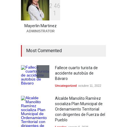
Región Este
agosto 6, 2026
2
4
6
1
Aplazan por segunda vez
conocimiento de medida de
Mayerlin Martinez
coerción contra mujer
ADMINISTRATOR
acusada de homicidio en
Higüey
Locales
agosto 6, 2026
Most Commented
Fallece cuarto turista de
accidente autobús de
Bávaro
Uncategorized
octubre 11, 2022
Alcalde Manolito Ramírez
socializa Plan Municipal de
Ordenamiento Territorial
con dirigentes de Fuerza del
Pueblo