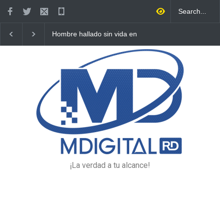
Hombre hallado sin vida en
Detienen 114 extranjeros
vía pública de Higüey se
condición migratoria
habría envenenado
irregular en La Altagracia
¡La verdad a tu alcance!