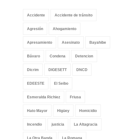
Accidente
Accidente de tránsito
Agresión
Ahogamiento
Apresamiento
Asesinato
Bayahibe
Bávaro
Condena
Detencion
Dicrim
DIGESETT
DNCD
EDEESTE
El Seibo
Esmeralda Richiez
Friusa
Hato Mayor
Higüey
Homicidio
Incendio
justicia
La Altagracia
La Otra Banda
La Romana