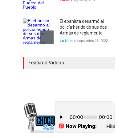
Locales
agosto 6, 2026
El ebanista desarmó al
policía herido de sus dos
Armas de reglamento
Lo Ultimo
septiembre 16, 2022
Inician construcción
Featured Videos
carretera Los Jusos-Río
Llano con monto superior a
los 17 millones de pesos
Lo Ultimo
septiembre 16, 2022
Dos hombres detenidos con
15 paquetes de presumible
cocaína en Higüey
Uncategorized
septiembre 17, 2022