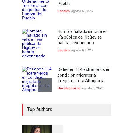
Pueblo
Locales
agosto 6, 2026
Hombre hallado sin vida en
vía pública de Higüey se
habría envenenado
Locales
agosto 6, 2026
Detienen 114 extranjeros en
condición migratoria
irregular en La Altagracia
Uncategorized
agosto 6, 2026
Condenan dos miembros de
Top Authors
red transnacional de
narcotráfico y lavado
desarticulada en San Pedro
de Macorís