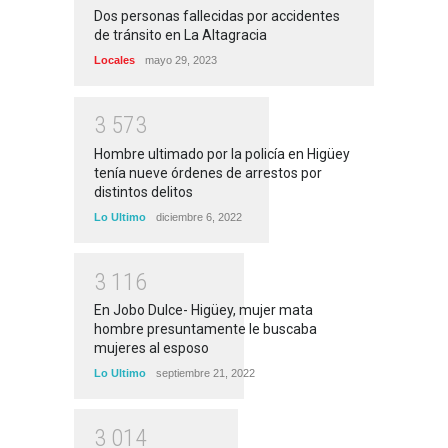
Dos personas fallecidas por accidentes
de tránsito en La Altagracia
Locales
mayo 29, 2023
3
5
7
3
Hombre ultimado por la policía en Higüey
tenía nueve órdenes de arrestos por
distintos delitos
Lo Ultimo
diciembre 6, 2022
3
1
1
6
En Jobo Dulce- Higüey, mujer mata
hombre presuntamente le buscaba
mujeres al esposo
Lo Ultimo
septiembre 21, 2022
3
0
1
4