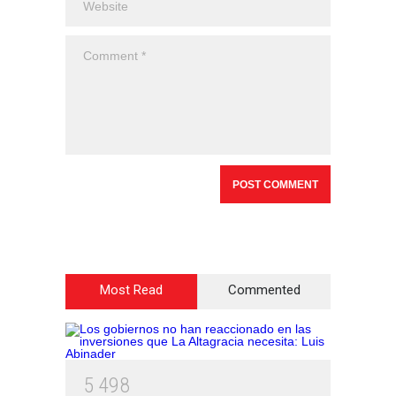
Most Read
Commented
5
4
9
8