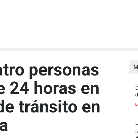
atro personas
M
 24 horas en
D
d
e tránsito en
L
ia
H
t