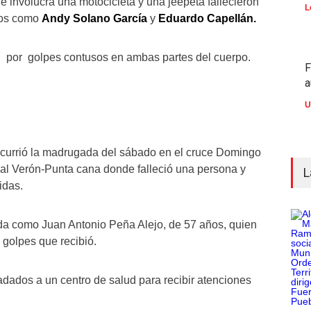
involucra una motocicleta y una jeepeta fallecieron
L
dos como
Andy Solano García
y
Eduardo Capellán.
n por golpes contusos en ambas partes del cuerpo.
F
a
U
ocurrió la madrugada del sábado en el cruce Domingo
ipal Verón-Punta cana donde falleció una persona y
L
idas.
cada como Juan Antonio Peña Alejo, de 57 años, quien
s golpes que recibió.
adados a un centro de salud para recibir atenciones