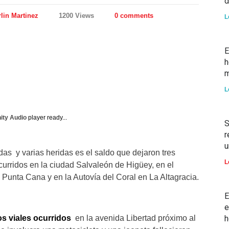
d
lin Martinez
1200 Views
0 comments
L
E
h
m
L
nity Audio
player ready...
S
r
u
das y varias heridas es el saldo que dejaron tres
L
curridos en la ciudad Salvaleón de Higüey, en el
- Punta Cana y en la Autovía del Coral en La Altagracia.
E
e
os viales ocurridos
en la avenida Libertad próximo al
h