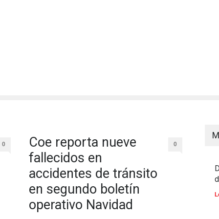
M
Coe reporta nueve
0
0
fallecidos en
D
accidentes de tránsito
d
en segundo boletín
L
operativo Navidad