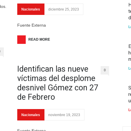
H
dos.
Nacionales
diciembre 25, 2023
t
d
Fuente Externa
L
READ MORE
E
0
h
m
Identifican las nueve
L
0
víctimas del desplome
desnivel Gómez con 27
S
r
de Febrero
u
L
Nacionales
noviembre 19, 2023
Fuente Externa