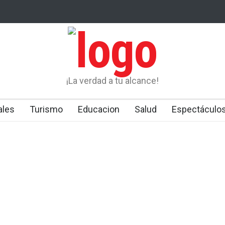
 apresa a presunto
PN activa búsqueda de dos prófugos de la justici
rto” reincidente
¡La verdad a tu alcance!
ales
Turismo
Educacion
Salud
Espectáculo