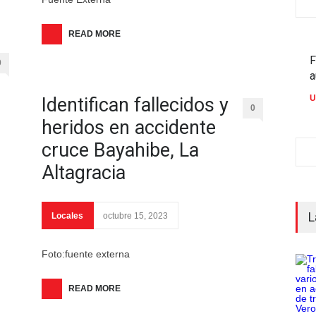
READ MORE
F
0
a
U
Identifican fallecidos y
0
heridos en accidente
cruce Bayahibe, La
Altagracia
L
Locales
octubre 15, 2023
Foto:fuente externa
READ MORE