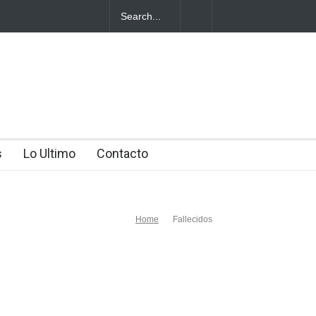
a en Higüey
s
Lo Ultimo
Contacto
Home
Fallecidos