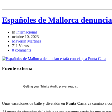
Españoles de Mallorca denuncia
In
Internacional
octubre 10, 2023
Mayerlin Martinez
711 Views
0 comments
Fuente externa
Getting your
Trinity Audio
player ready...
Unas vacaciones de baile y diversión en
Punta Cana
va camino a conv
Al grupo de afectados de la isla por una presunta estafa les une su p