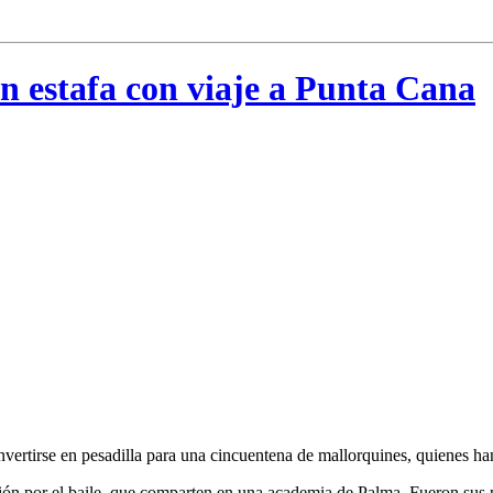
n estafa con viaje a Punta Cana
ertirse en pesadilla para una cincuentena de mallorquines, quienes han
asión por el baile, que comparten en una academia de Palma. Fueron sus 