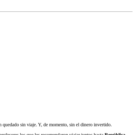
 quedado sin viaje. Y, de momento, sin el dinero invertido.
profesores los que les recomendaron viajar juntos hasta
República