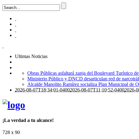
Ultimas Noticias
Obras Públicas asfaltará zanja del Boulevard Turístico del
Ministerio Público y DNCD desarticulan red de narcotrá
Alcalde Manolito Ramírez socializa Plan Municipal de Or
2026-08-07T18:34:01-0400
2026-08-07T11:10:52-0400
2026-0
¡La verdad a tu alcance!
728 x 90