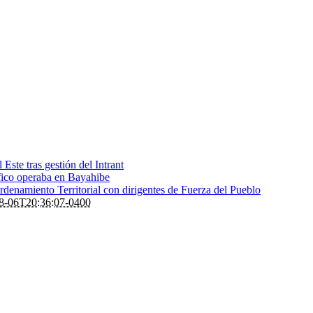
 Este tras gestión del Intrant
fico operaba en Bayahibe
denamiento Territorial con dirigentes de Fuerza del Pueblo
8-06T20:36:07-0400