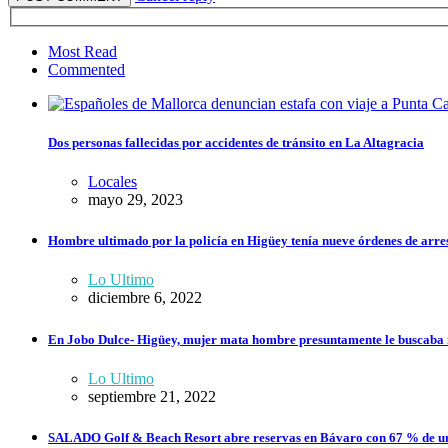
Most Read
Commented
Dos personas fallecidas por accidentes de tránsito en La Altagracia
Locales
mayo 29, 2023
Hombre ultimado por la policía en Higüey tenía nueve órdenes de arrest
Lo Ultimo
diciembre 6, 2022
En Jobo Dulce- Higüey, mujer mata hombre presuntamente le buscaba 
Lo Ultimo
septiembre 21, 2022
SALADO Golf & Beach Resort abre reservas en Bávaro con 67 % de un