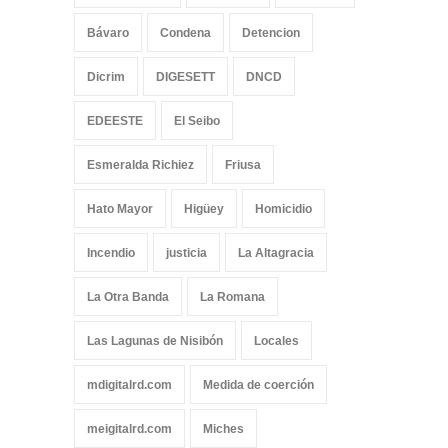
Bávaro
Condena
Detencion
Dicrim
DIGESETT
DNCD
EDEESTE
El Seibo
Esmeralda Richiez
Friusa
Hato Mayor
Higüey
Homicidio
Incendio
justicia
La Altagracia
La Otra Banda
La Romana
Las Lagunas de Nisibón
Locales
mdigitalrd.com
Medida de coerción
meigitalrd.com
Miches