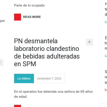
H
Parte de lo ocupado
t
d
READ MORE
ogas
L
E
PN desmantela
0
h
laboratorio clandestino
m
de bebidas adulteradas
L
en SPM
0
S
r
Lo Ultimo
noviembre 7, 2023
u
L
En el operativo fue detenida una señora de 69 años
de edad.