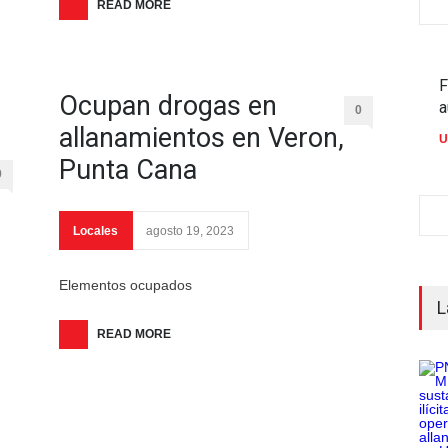
READ MORE
F
Ocupan drogas en
a
0
allanamientos en Veron,
U
Punta Cana
0
Locales
agosto 19, 2023
Elementos ocupados
L
READ MORE