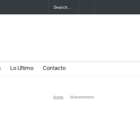
 se habría
s
Lo Ultimo
Contacto
Home
Allanamientos