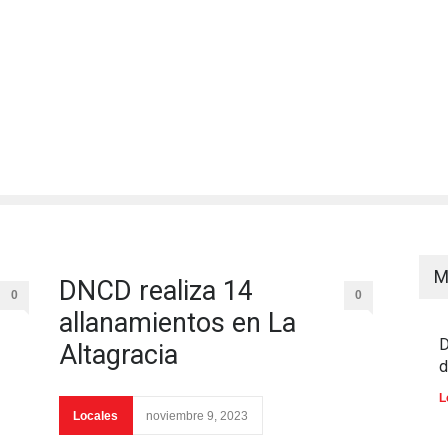
M
DNCD realiza 14
0
0
allanamientos en La
D
Altagracia
d
L
Locales
noviembre 9, 2023