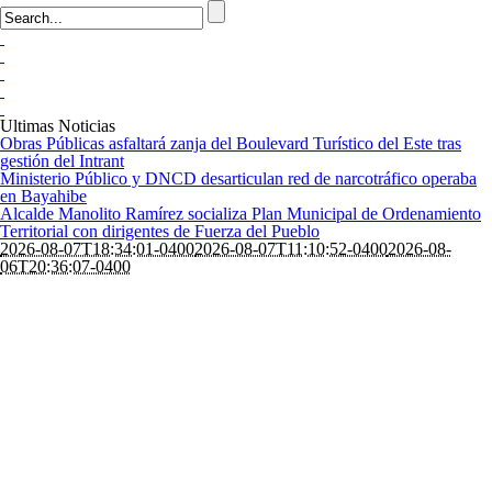
Ultimas Noticias
Obras Públicas asfaltará zanja del Boulevard Turístico del Este tras
gestión del Intrant
Ministerio Público y DNCD desarticulan red de narcotráfico operaba
en Bayahibe
Alcalde Manolito Ramírez socializa Plan Municipal de Ordenamiento
Territorial con dirigentes de Fuerza del Pueblo
2026-08-07T18:34:01-0400
2026-08-07T11:10:52-0400
2026-08-
06T20:36:07-0400