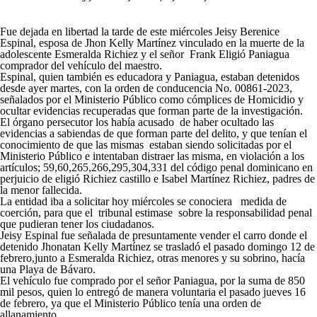
Fue dejada en libertad la tarde de este miércoles Jeisy Berenice
Espinal, esposa de Jhon Kelly Martínez vinculado en la muerte de la
adolescente Esmeralda Richiez y el señor Frank Eligió Paniagua
comprador del vehículo del maestro.
Espinal, quien también es educadora y Paniagua, estaban detenidos
desde ayer martes, con la orden de conducencia No. 00861-2023,
señalados por el Ministerio Público como cómplices de Homicidio y
ocultar evidencias recuperadas que forman parte de la investigación.
El órgano persecutor los había acusado
de haber ocultado las
evidencias a sabiendas de que forman parte del delito, y que tenían el
conocimiento de que las mismas
estaban siendo solicitadas por el
Ministerio Público e intentaban distraer las misma, en violación a los
artículos; 59,60,265,266,295,304,331 del código penal dominicano en
perjuicio de eligió Richiez castillo e Isabel Martínez Richiez, padres de
la menor fallecida.
La entidad iba a solicitar hoy miércoles se conociera
medida de
coerción, para que el
tribunal estimase
sobre la responsabilidad penal
que pudieran tener los ciudadanos.
Jeisy Espinal fue señalada de presuntamente vender el carro donde el
detenido Jhonatan Kelly Martínez se trasladó el pasado domingo 12 de
febrero,junto a Esmeralda Richiez, otras menores y su sobrino, hacía
una Playa de Bávaro.
El vehículo fue comprado por el señor Paniagua, por la suma de 850
mil pesos, quien lo entregó de manera voluntaria el pasado jueves 16
de febrero, ya que el Ministerio Público tenía una orden de
allanamiento.