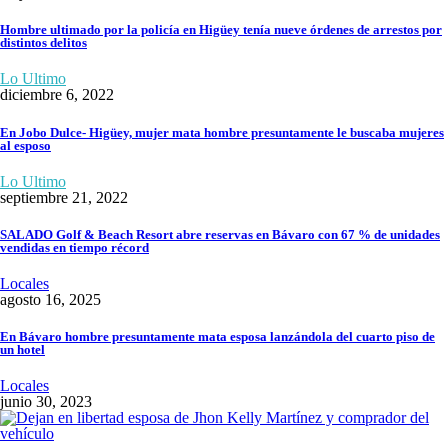
Hombre ultimado por la policía en Higüey tenía nueve órdenes de arrestos por
distintos delitos
Lo Ultimo
diciembre 6, 2022
En Jobo Dulce- Higüey, mujer mata hombre presuntamente le buscaba mujeres
al esposo
Lo Ultimo
septiembre 21, 2022
SALADO Golf & Beach Resort abre reservas en Bávaro con 67 % de unidades
vendidas en tiempo récord
Locales
agosto 16, 2025
En Bávaro hombre presuntamente mata esposa lanzándola del cuarto piso de
un hotel
Locales
junio 30, 2023