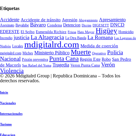
Etiquetas
Accidente
Apresamiento
Accidente de tránsito
Agresión
Ahogamiento
Bávaro
DNCD
Condena
Detencion
Asesinato
Bayahibe
Dicrim
DIGESETT
Higüey
EDEESTE
El Seibo
Esmeralda Richiez
Hato Mayor
Homicidio
Friusa
La Altagracia
justicia
La Romana
La Otra Banda
Incendio
Las Lagunas de
mdigitalrd.com
Medida de coerción
Locales
Nisibón
Muerte
Policia
Ministerio Público
Miches
meigitalrd.com
Operativo
Punta Cana
Nacional
Región Este
San Pedro
Robo
Prisión preventiva
Verón
Tragedia
de Macorís
Veron Punta Cana
San Rafael del Yuma
Violencia
© 2026 Mdigitalrd Group | Republica Dominicana – Todos los
derechos reservados.
Inicio
Nacionales
Internacionales
Turismo
Educacion