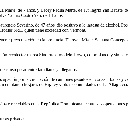
ua Marte, de 7 años, y Lacey Padua Marte, de 17; Ingrid Yan Batiste, 
alva Yaniris Castro Yan, de 13 años.
urencio Severino, de 47 años, dio positivo a la ingesta de alcohol. Pos
 Crozier SRL, quien tiene sociedad con Vermont.
enerar preocupación en la provincia. El joven Misael Santana Concepción
mión recolector marca Sinotruck, modelo Howo, color blanco y sin plac
te causó pesar entre familiares y allegados.
upación por la circulación de camiones pesados en zonas urbanas y carr
igan enlutando hogares de Higüey y otras comunidades de La Altagracia.
idos y reciclables en la República Dominicana, centra sus operaciones 
presas privadas.