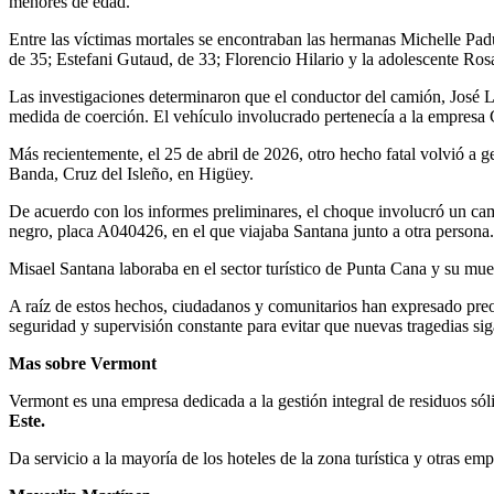
menores de edad.
Entre las víctimas mortales se encontraban las hermanas Michelle Pad
de 35; Estefani Gutaud, de 33; Florencio Hilario y la adolescente Ros
Las investigaciones determinaron que el conductor del camión, José La
medida de coerción. El vehículo involucrado pertenecía a la empresa
Más recientemente, el 25 de abril de 2026, otro hecho fatal volvió a g
Banda, Cruz del Isleño, en Higüey.
De acuerdo con los informes preliminares, el choque involucró un ca
negro, placa A040426, en el que viajaba Santana junto a otra persona.
Misael Santana laboraba en el sector turístico de Punta Cana y su muer
A raíz de estos hechos, ciudadanos y comunitarios han expresado preoc
seguridad y supervisión constante para evitar que nuevas tragedias s
Mas sobre Vermont
Vermont es una empresa dedicada a la gestión integral de residuos sól
Este.
Da servicio a la mayoría de los hoteles de la zona turística y otras em