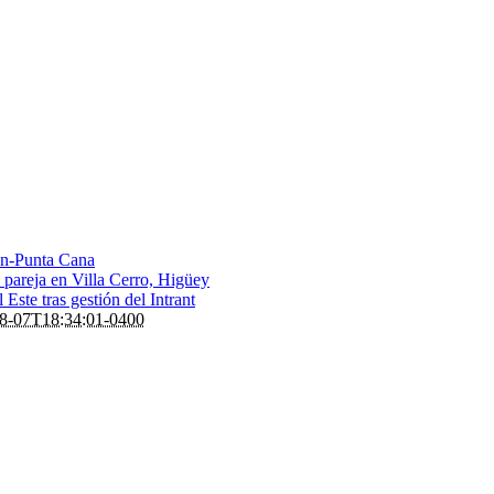
ón-Punta Cana
 pareja en Villa Cerro, Higüey
 Este tras gestión del Intrant
8-07T18:34:01-0400