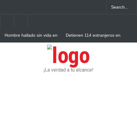
Hombre hallado sin vida en
Detienen 114 extranjeros en
vía pública de Higüey se
condición migratoria
habría envenenado
irregular en La Altagracia
Condenan dos miembros de
red transnacional de
narcotráfico y lavado
desarticulada en San Pedro
de Macorís
¡La verdad a tu alcance!