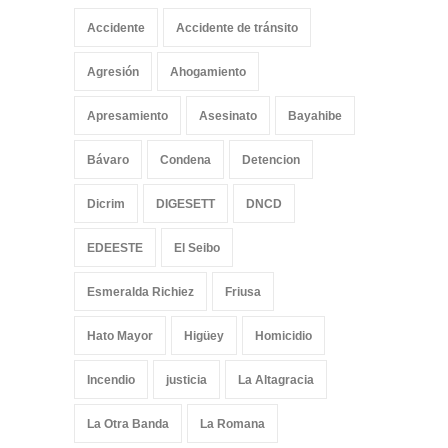
Accidente
Accidente de tránsito
Agresión
Ahogamiento
Apresamiento
Asesinato
Bayahibe
Bávaro
Condena
Detencion
Dicrim
DIGESETT
DNCD
EDEESTE
El Seibo
Esmeralda Richiez
Friusa
Hato Mayor
Higüey
Homicidio
Incendio
justicia
La Altagracia
La Otra Banda
La Romana