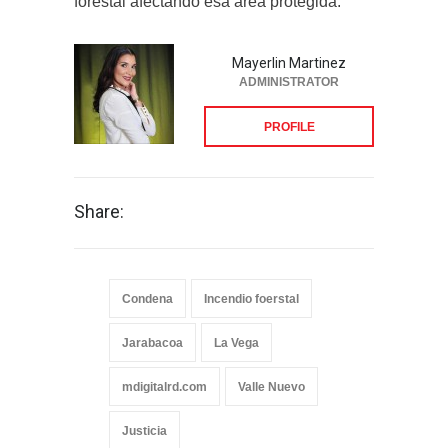
forestal afectando esa área protegida.
Mayerlin Martinez
ADMINISTRATOR
PROFILE
Share:
Condena
Incendio foerstal
Jarabacoa
La Vega
mdigitalrd.com
Valle Nuevo
Justicia