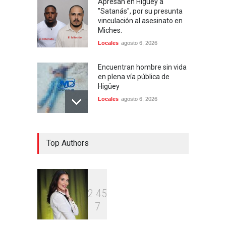
Apresan en Higuey a
"Satanás", por su presunta
vinculación al asesinato en
Miches.
Locales
agosto 6, 2026
Encuentran hombre sin vida
en plena vía pública de
Higüey
Locales
agosto 6, 2026
Policía Nacional recupera
Top Authors
vehículo robado y apresa a
presunto responsable en
Higüey
Locales
agosto 4, 2026
2
4
5
PN activa búsqueda de dos
7
prófugos de la justicia en
Higüey