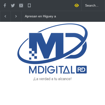
Apresan en Higuey a
Encuentran hombre sin vida
"Satanás", por su presunta
en plena vía pública de
vinculación al asesinato en
Higüey
Miches.
¡La verdad a tu alcance!