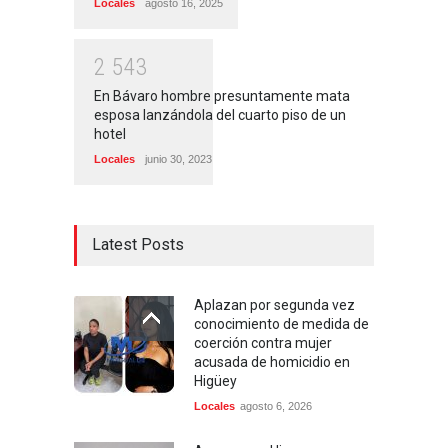
Locales
agosto 16, 2025
2
5
4
3
En Bávaro hombre presuntamente mata
esposa lanzándola del cuarto piso de un
hotel
Locales
junio 30, 2023
Latest Posts
Aplazan por segunda vez
conocimiento de medida de
coerción contra mujer
acusada de homicidio en
Higüey
Locales
agosto 6, 2026