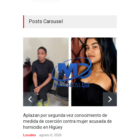
Posts Carousel
Aplazan por segunda vez conocimiento de
Apresa
medida de coerción contra mujer acusada de
presun
homicidio en Higüey
Locales
Locales
agosto 6, 2026