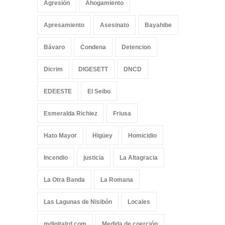
Agresión
Ahogamiento
Apresamiento
Asesinato
Bayahibe
Bávaro
Condena
Detencion
Dicrim
DIGESETT
DNCD
EDEESTE
El Seibo
Esmeralda Richiez
Friusa
Hato Mayor
Higüey
Homicidio
Incendio
justicia
La Altagracia
La Otra Banda
La Romana
Las Lagunas de Nisibón
Locales
mdigitalrd.com
Medida de coerción