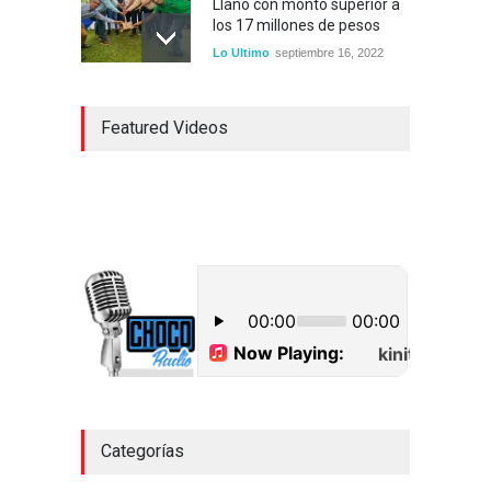
Llano con monto superior a
los 17 millones de pesos
Lo Ultimo
septiembre 16, 2022
Dos hombres detenidos con
Featured Videos
15 paquetes de presumible
cocaína en Higüey
Uncategorized
septiembre 17, 2022
CPMR de La Altagracia
detalla alcance Plan de
Contingencia ante posible
paso de tormenta Fiona
Uncategorized
septiembre 18, 2022
Categorías