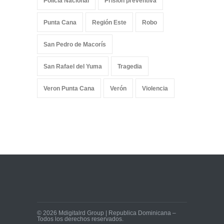
Policia Nacional
Prisión preventiva
Punta Cana
Región Este
Robo
San Pedro de Macorís
San Rafael del Yuma
Tragedia
Veron Punta Cana
Verón
Violencia
© 2026 Mdigitalrd Group | Republica Dominicana –
Todos los derechos reservados.