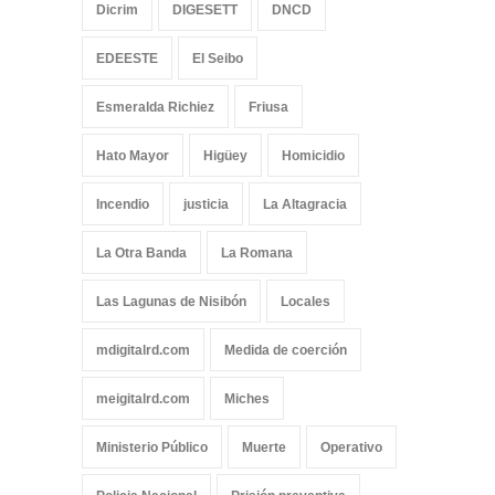
Dicrim
DIGESETT
DNCD
EDEESTE
El Seibo
Esmeralda Richiez
Friusa
Hato Mayor
Higüey
Homicidio
Incendio
justicia
La Altagracia
La Otra Banda
La Romana
Las Lagunas de Nisibón
Locales
mdigitalrd.com
Medida de coerción
meigitalrd.com
Miches
Ministerio Público
Muerte
Operativo