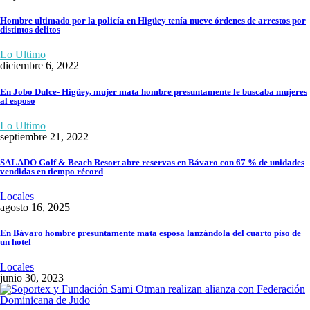
Hombre ultimado por la policía en Higüey tenía nueve órdenes de arrestos por
distintos delitos
Lo Ultimo
diciembre 6, 2022
En Jobo Dulce- Higüey, mujer mata hombre presuntamente le buscaba mujeres
al esposo
Lo Ultimo
septiembre 21, 2022
SALADO Golf & Beach Resort abre reservas en Bávaro con 67 % de unidades
vendidas en tiempo récord
Locales
agosto 16, 2025
En Bávaro hombre presuntamente mata esposa lanzándola del cuarto piso de
un hotel
Locales
junio 30, 2023