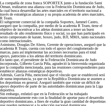
La compañía de zona franca SOPORTEX junto a la fundación Sami
Otman, realizaron una alianza con la Federación Dominicana de Judo,
la cual busca desarrollar las artes marciales en el territorio nacional a
través de estratégicas alianzas y su propia academia de artes marciales,
R Team.
El subgerente comercial de la compañía Soportex, Jammel Castro,
aseguró que la compañía, por medio de la academia R Team, tiene el
objetivo de incentivar a los atletas dominicanos a tener un buen
resultado de alto rendimiento físico y social, ya que han participado en
sexto campeonato de karate, boxeo, judo, BJJ, MMA, tanto nacionales
como internacionales.
Asimismo, Douglas De Abreu, Gerente de operaciones, aseguró que la
academia R Team, cuenta con todo el apoyo del conglomerado de
marcas, para así implementar las acciones necesarias para el total
apoyo, patrocinio a los atletas del territorio dominicano.
En tanto que, el presidente de la Federación Dominicana de Judo
incorporada, Gilberto García Piña, agradeció la bienvenida organizada
por la compañía mencionada, para las reuniones correspondientes para
establecer alianzas estratégicas deportivas.
Además, García Piña, mencionó que el vínculo que se establecerá será
de suma importancia, ya que en la República Dominicana se asumen a
los deportistas en general. Aseguró también que existe un déficit de
apoyo deportivo de parte de las autoridades dominicanas para la Liga
deportiva.
Sin embargo, enfatizó que en la Federación se ha trabajado
mancomunadamente esto con la finalidad de aportar para el desarrollo
deportivo dominicano, a fines de exaltar la gran cantidad de deportistas
que pueden pertenecer a la selección nacional dominicana.