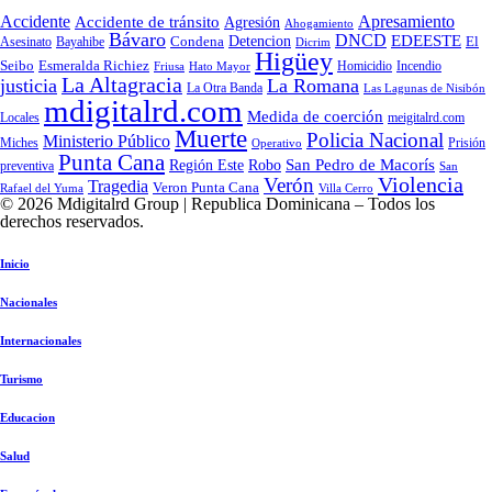
Accidente
Apresamiento
Accidente de tránsito
Agresión
Ahogamiento
Bávaro
DNCD
EDEESTE
Condena
Detencion
El
Asesinato
Bayahibe
Dicrim
Higüey
Seibo
Esmeralda Richiez
Hato Mayor
Homicidio
Incendio
Friusa
La Altagracia
justicia
La Romana
La Otra Banda
Las Lagunas de Nisibón
mdigitalrd.com
Medida de coerción
Locales
meigitalrd.com
Muerte
Policia Nacional
Ministerio Público
Miches
Prisión
Operativo
Punta Cana
Región Este
San Pedro de Macorís
Robo
preventiva
San
Violencia
Verón
Tragedia
Veron Punta Cana
Rafael del Yuma
Villa Cerro
© 2026 Mdigitalrd Group | Republica Dominicana – Todos los
derechos reservados.
Inicio
Nacionales
Internacionales
Turismo
Educacion
Salud