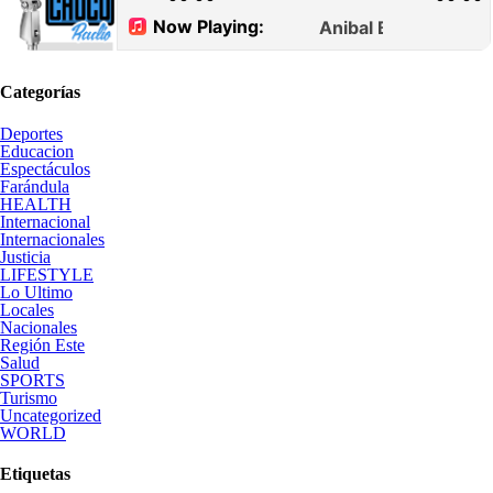
Categorías
Deportes
Educacion
Espectáculos
Farándula
HEALTH
Internacional
Internacionales
Justicia
LIFESTYLE
Lo Ultimo
Locales
Nacionales
Región Este
Salud
SPORTS
Turismo
Uncategorized
WORLD
Etiquetas