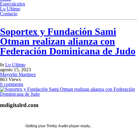
Espectáculos
Lo Ultimo
Contacto
Soportex y Fundación Sami
Otman realizan alianza con
Federación Dominicana de Judo
In
Lo Ultimo
agosto 15, 2023
Mayerlin Martinez
863 Views
0 comments
mdigitalrd.com
Getting your
Trinity Audio
player ready...