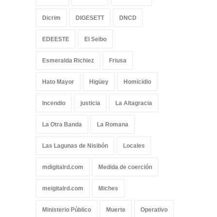
Dicrim
DIGESETT
DNCD
EDEESTE
El Seibo
Esmeralda Richiez
Friusa
Hato Mayor
Higüey
Homicidio
Incendio
justicia
La Altagracia
La Otra Banda
La Romana
Las Lagunas de Nisibón
Locales
mdigitalrd.com
Medida de coerción
meigitalrd.com
Miches
Ministerio Público
Muerte
Operativo