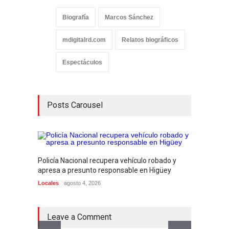
Biografía
Marcos Sánchez
mdigitalrd.com
Relatos biográficos
Espectáculos
Posts Carousel
Policía Nacional recupera vehículo robado y
PN act
apresa a presunto responsable en Higüey
justici
Locales
agosto 4, 2026
Locales
Leave a Comment