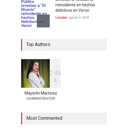
reincidente en hechos
delictivos en Veron
Locales
agosto 4, 2026
Garantía económica de 100
Top Authors
mil pesos a agente de
Migración acusado de
quitarle la vida a haitiano en
Verón
Locales
agosto 3, 2026
2
4
5
4
Director de Infraestructura
Escolar supervisa avance de
Mayerlin Martinez
obras en La Romana de cara
ADMINISTRATOR
al nuevo año escolar
Región Este
agosto 3, 2026
Most Commented