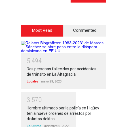
Most Read
Commented
5
4
9
4
Dos personas fallecidas por accidentes
de tránsito en La Altagracia
Locales
mayo 29, 2023
3
5
7
0
Hombre ultimado por la policía en Higüey
tenía nueve órdenes de arrestos por
distintos delitos
Lo Ultimo
diciembre 6, 2022