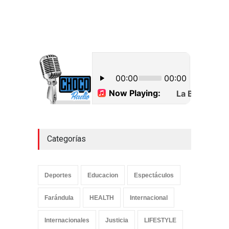
Uncategorized
septiembre 17, 2022
CPMR de La Altagracia
detalla alcance Plan de
Contingencia ante posible
paso de tormenta Fiona
Uncategorized
septiembre 18, 2022
Categorías
Deportes
Educacion
Espectáculos
Farándula
HEALTH
Internacional
Internacionales
Justicia
LIFESTYLE