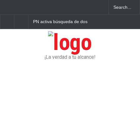
PN activa búsqueda de dos
DNCD y Ministerio Público
prófugos de la justicia en
arrestan a “El Muerto”
Higüey
reincidente en hechos
delictivos en Veron
¡La verdad a tu alcance!