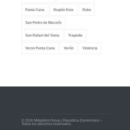
Punta Cana
Región Este
Robo
San Pedro de Macorís
San Rafael del Yuma
Tragedia
Veron Punta Cana
Verón
Violencia
© 2026 Mdigitalrd Group | Republica Dominicana –
Todos los derechos reservados.