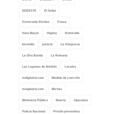
EDEESTE
El Seibo
Esmeralda Richiez
Friusa
Hato Mayor
Higüey
Homicidio
Incendio
justicia
La Altagracia
La Otra Banda
La Romana
Las Lagunas de Nisibón
Locales
mdigitalrd.com
Medida de coerción
meigitalrd.com
Miches
Ministerio Público
Muerte
Operativo
Policia Nacional
Prisión preventiva