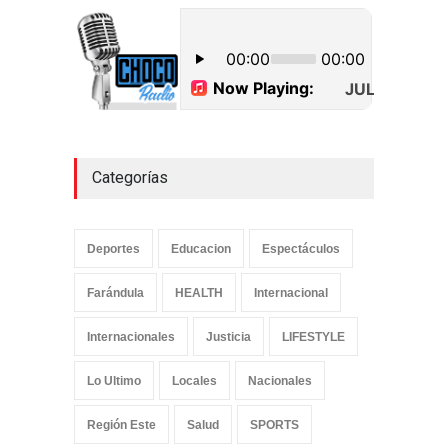
15 paquetes de presumible
cocaína en Higüey
Uncategorized
septiembre 17, 2022
Categorías
Deportes
Educacion
Espectáculos
Farándula
HEALTH
Internacional
Internacionales
Justicia
LIFESTYLE
Lo Ultimo
Locales
Nacionales
Región Este
Salud
SPORTS