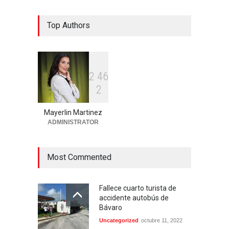
Detienen 114 extranjeros en
Top Authors
condición migratoria
irregular en La Altagracia
Uncategorized
agosto 6, 2026
2
4
6
Condenan dos miembros de
2
red transnacional de
narcotráfico y lavado
desarticulada en San Pedro
Mayerlin Martinez
de Macorís
ADMINISTRATOR
Región Este
agosto 6, 2026
Most Commented
Fallece cuarto turista de
accidente autobús de
Bávaro
Uncategorized
octubre 11, 2022