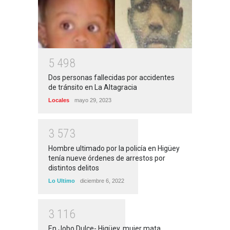
5
4
9
8
Dos personas fallecidas por accidentes
de tránsito en La Altagracia
Locales
mayo 29, 2023
3
5
7
3
Hombre ultimado por la policía en Higüey
tenía nueve órdenes de arrestos por
distintos delitos
Lo Ultimo
diciembre 6, 2022
3
1
1
6
En Jobo Dulce- Higüey, mujer mata