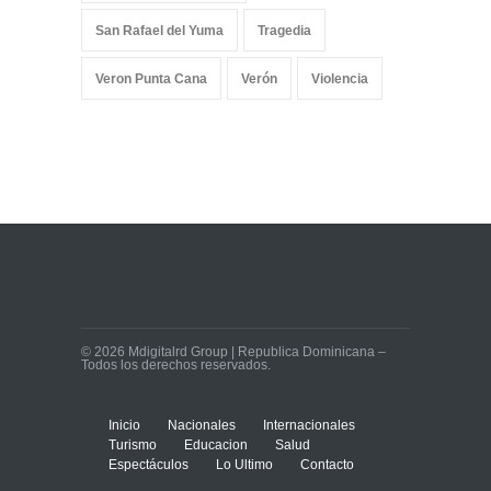
San Rafael del Yuma
Tragedia
Veron Punta Cana
Verón
Violencia
© 2026 Mdigitalrd Group | Republica Dominicana –
Todos los derechos reservados.
Inicio
Nacionales
Internacionales
Turismo
Educacion
Salud
Espectáculos
Lo Ultimo
Contacto