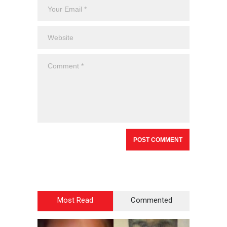
Most Read
Commented