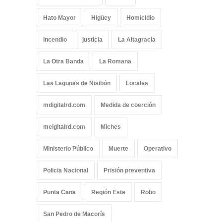
Hato Mayor
Higüey
Homicidio
Incendio
justicia
La Altagracia
La Otra Banda
La Romana
Las Lagunas de Nisibón
Locales
mdigitalrd.com
Medida de coerción
meigitalrd.com
Miches
Ministerio Público
Muerte
Operativo
Policia Nacional
Prisión preventiva
Punta Cana
Región Este
Robo
San Pedro de Macorís