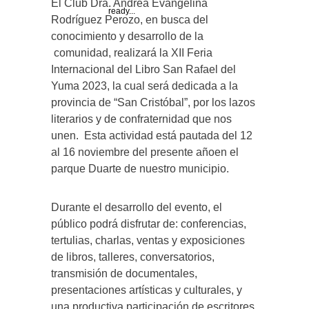
El Club Dra. Andrea Evangelina
ready...
Rodríguez Perozo, en busca del
conocimiento y desarrollo de la
comunidad, realizará la
XI
I
Feria
Internacional del Libro San Rafael del
Yuma 202
3
, la cual será dedicada a la
provincia de
“
San Cristóbal
”,
por los lazos
literarios y de confraternidad que nos
unen. Esta actividad está pautada del
12
al 16
noviembre del presente año
en el
parque Duarte de nuestro municipio.
Durante el desarrollo del evento, el
público podrá disfrutar de:
conferencias,
tertulias, charlas, ventas y exposiciones
de libros, talleres, conversatorios,
transmisión de documentales,
presentaciones artísticas y culturales, y
una productiva participación de escritores