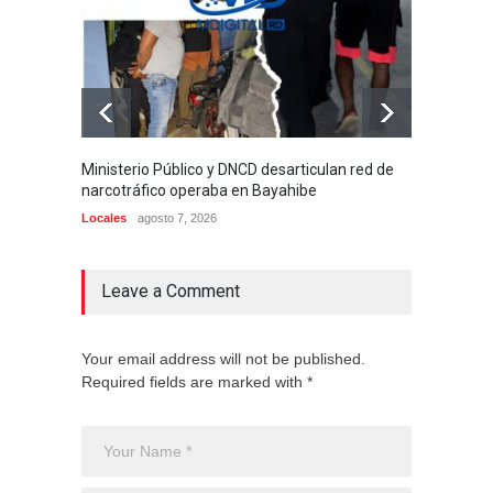
Ministerio Público y DNCD desarticulan red de
Alcald
narcotráfico operaba en Bayahibe
Munici
dirige
Locales
agosto 7, 2026
Locales
Leave a Comment
Your email address will not be published.
Required fields are marked with *