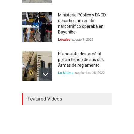
Ministerio Público y DNCD
desarticulan red de
narcotráfico operaba en
Bayahibe
Locales
agosto 7, 2026
El ebanista desarmó al
policía herido de sus dos
Armas de reglamento
Lo Ultimo
septiembre 16, 2022
Inician construcción
Featured Videos
carretera Los Jusos-Río
Llano con monto superior a
los 17 millones de pesos
Lo Ultimo
septiembre 16, 2022
Dos hombres detenidos con