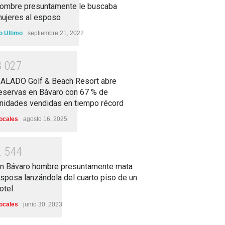
ombre presuntamente le buscaba
ujeres al esposo
o Ultimo
septiembre 21, 2022
3
0
2
7
ALADO Golf & Beach Resort abre
eservas en Bávaro con 67 % de
nidades vendidas en tiempo récord
ocales
agosto 16, 2025
2
5
4
4
n Bávaro hombre presuntamente mata
sposa lanzándola del cuarto piso de un
otel
ocales
junio 30, 2023