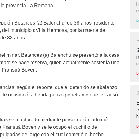
h
 la provincia La Romana.
m
L
pción Betances (a) Balenchu, de 38 años, residente
, del municipio dVilla Hermosa, por la muerte de
 de 33 años.
S
reliminar, Betances (a) Balenchu se presentó a la casa
r
mbre se hace reserva, quien actualmente sostenía una
u
on Fransuá Boven.
L
ancias, según el reporte, que el detenido se abalanzó
en le ocasionó la herida punzo penetrante que le causó
E
e
h
tras ser capturado mediante persecución, admitió
L
a Fransuá Boven y se le ocupó el cuchillo de
ulgadas de largo con el cual cometió el hecho.