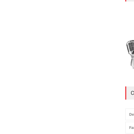
C
De
Fa