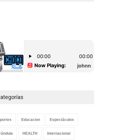
millones de pesos
Lo Ultimo
septiembre 16, 2022
Dos hombres detenidos con
15 paquetes de presumible
cocaína en Higüey
Uncategorized
septiembre 17, 2022
ategorías
portes
Educacion
Espectáculos
rándula
HEALTH
Internacional