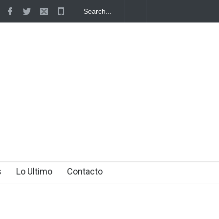
ico y DNCD desarticulan red de narcotráfico
yahibe
s
Lo Ultimo
Contacto