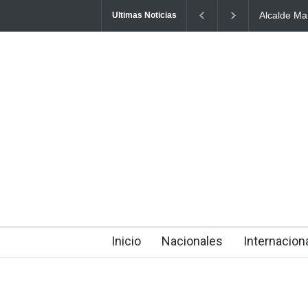
e Manolito Ramírez socializa Plan Municipal de
Hombre hal
Ultimas Noticias
miento Territorial con dirigentes de Fuerza del Pueblo
envenena
about 16 hours ago
Inicio
Nacionales
Internacion