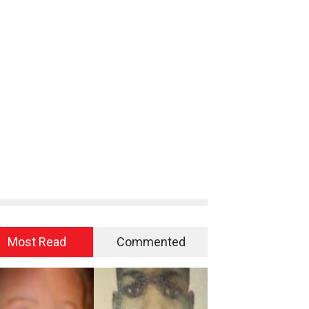
Most Read
Commented