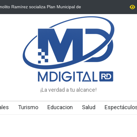
lado sin vida en vía pública de Higüey se habría
Ministerio Públ
do
operaba en Ba
¡La verdad a tu alcance!
ales
Turismo
Educacion
Salud
Espectáculo