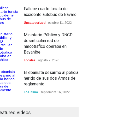
Fallece cuarto turista de
accidente autobús de Bávaro
Uncategorized
octubre 11, 2022
Ministerio Público y DNCD
desarticulan red de
narcotráfico operaba en
Bayahibe
Locales
agosto 7, 2026
El ebanista desarmó al policía
herido de sus dos Armas de
reglamento
Lo Ultimo
septiembre 16, 2022
Inician construcción carretera
Los Jusos-Río Llano con
eatured Videos
monto superior a los 17