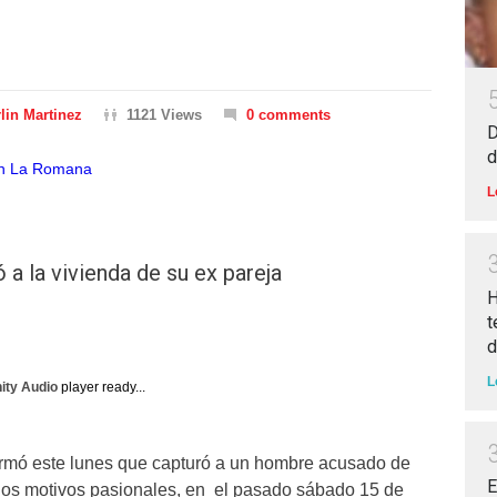
lin Martinez
1121 Views
0 comments
D
d
L
 a la vivienda de su ex pareja
H
t
d
L
nity Audio
player ready...
ormó este lunes que capturó a un hombre acusado de
E
ados motivos pasionales, en el pasado sábado 15 de