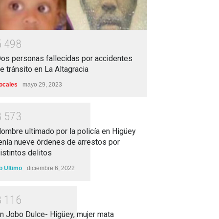
5
4
9
8
os personas fallecidas por accidentes
e tránsito en La Altagracia
ocales
mayo 29, 2023
3
5
7
3
ombre ultimado por la policía en Higüey
enía nueve órdenes de arrestos por
istintos delitos
o Ultimo
diciembre 6, 2022
3
1
1
6
n Jobo Dulce- Higüey, mujer mata