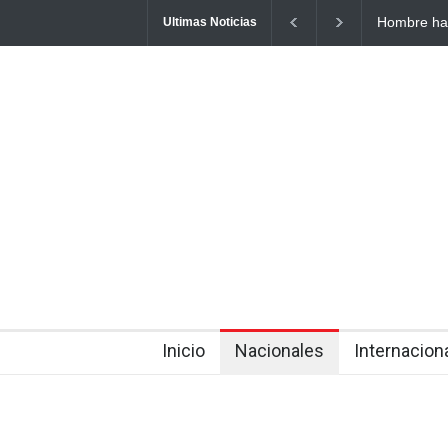
Detienen 11
Ultimas Noticias
La Altagrac
about 6 hours ago
Inicio
Nacionales
Internacion