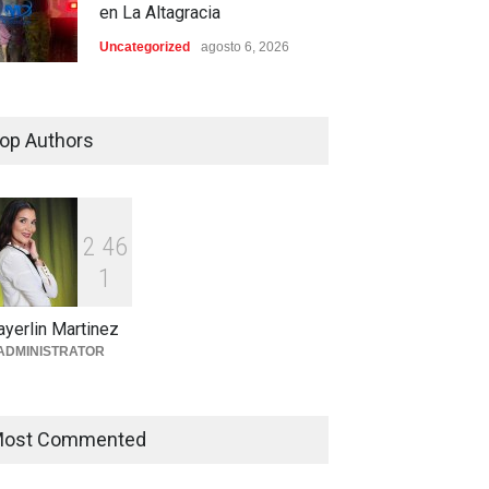
en La Altagracia
Uncategorized
agosto 6, 2026
Condenan dos miembros de
red transnacional de
op Authors
narcotráfico y lavado
desarticulada en San Pedro
de Macorís
Región Este
agosto 6, 2026
2
4
6
1
Aplazan por segunda vez
conocimiento de medida de
yerlin Martinez
coerción contra mujer
ADMINISTRATOR
acusada de homicidio en
Higüey
Locales
agosto 6, 2026
ost Commented