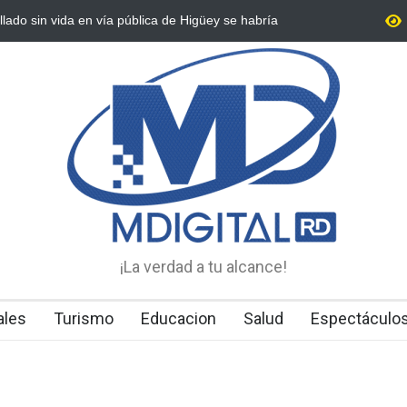
4 extranjeros en condición migratoria irregular en
Alcalde Manolit
ia
Ordenamiento Te
¡La verdad a tu alcance!
ales
Turismo
Educacion
Salud
Espectáculo