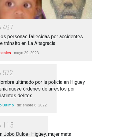
5
4
9
7
os personas fallecidas por accidentes
e tránsito en La Altagracia
ocales
mayo 29, 2023
3
5
7
2
ombre ultimado por la policía en Higüey
enía nueve órdenes de arrestos por
istintos delitos
o Ultimo
diciembre 6, 2022
3
1
1
5
n Jobo Dulce- Higüey, mujer mata