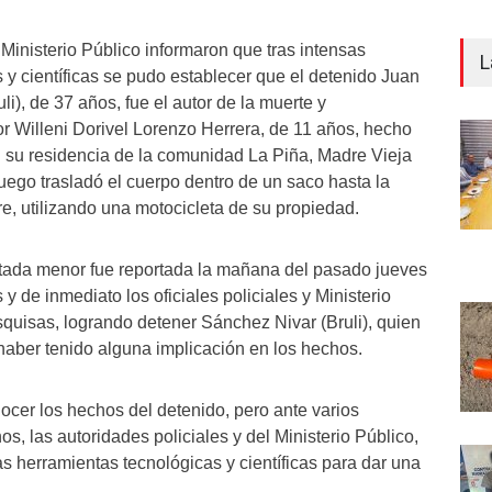
 Ministerio Público informaron que tras intensas
L
 y científicas se pudo establecer que el detenido Juan
i), de 37 años, fue el autor de la muerte y
r Willeni Dorivel Lorenzo Herrera, de 11 años, hecho
n su residencia de la comunidad La Piña, Madre Vieja
luego trasladó el cuerpo dentro de un saco hasta la
e, utilizando una motocicleta de su propiedad.
itada menor fue reportada la mañana del pasado jueves
s y de inmediato los oficiales policiales y Ministerio
squisas, logrando detener Sánchez Nivar (Bruli), quien
aber tenido alguna implicación en los hechos.
ocer los hechos del detenido, pero ante varios
s, las autoridades policiales y del Ministerio Público,
las herramientas tecnológicas y científicas para dar una