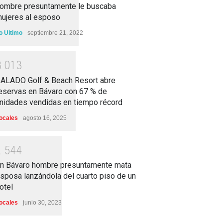
ombre presuntamente le buscaba
ujeres al esposo
o Ultimo
septiembre 21, 2022
3
0
1
3
ALADO Golf & Beach Resort abre
eservas en Bávaro con 67 % de
nidades vendidas en tiempo récord
ocales
agosto 16, 2025
2
5
4
4
n Bávaro hombre presuntamente mata
sposa lanzándola del cuarto piso de un
otel
ocales
junio 30, 2023