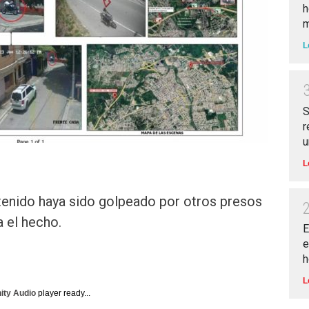
h
m
L
S
r
u
L
tenido haya sido golpeado por otros presos
 el hecho.
E
e
h
L
nity Audio
player ready...