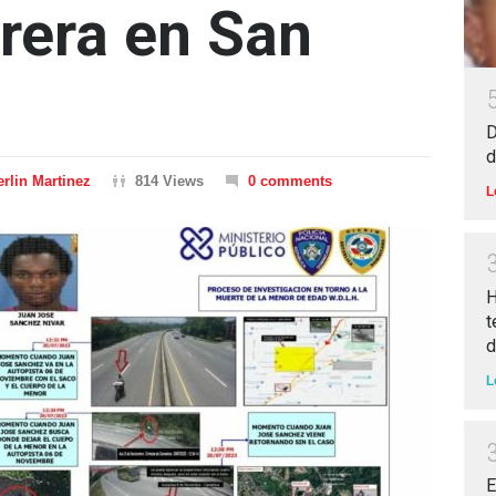
rera en San
D
d
rlin Martinez
814 Views
0 comments
L
H
t
d
L
E