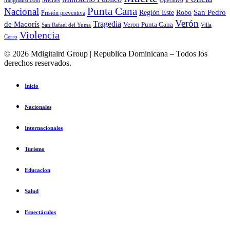
Miches
meigitalrd.com
Operativo
Punta Cana
Nacional
Región Este
San Pedro
Robo
Prisión preventiva
Verón
Tragedia
de Macorís
Veron Punta Cana
San Rafael del Yuma
Villa
Violencia
Cerro
© 2026 Mdigitalrd Group | Republica Dominicana – Todos los
derechos reservados.
Inicio
Nacionales
Internacionales
Turismo
Educacion
Salud
Espectáculos