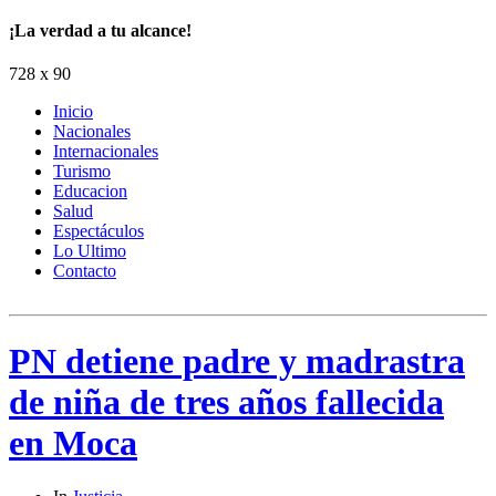
¡La verdad a tu alcance!
728 x 90
Inicio
Nacionales
Internacionales
Turismo
Educacion
Salud
Espectáculos
Lo Ultimo
Contacto
PN detiene padre y madrastra
de niña de tres años fallecida
en Moca