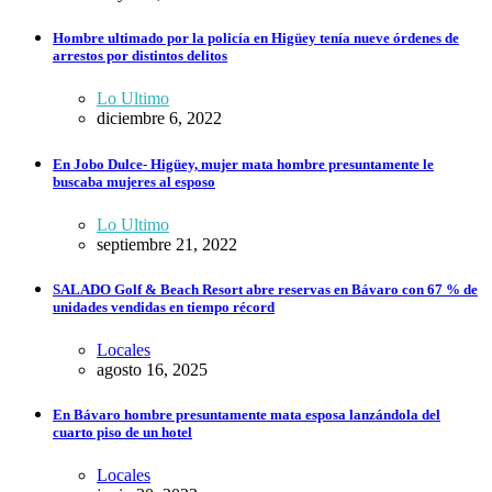
Hombre ultimado por la policía en Higüey tenía nueve órdenes de
arrestos por distintos delitos
Lo Ultimo
diciembre 6, 2022
En Jobo Dulce- Higüey, mujer mata hombre presuntamente le
buscaba mujeres al esposo
Lo Ultimo
septiembre 21, 2022
SALADO Golf & Beach Resort abre reservas en Bávaro con 67 % de
unidades vendidas en tiempo récord
Locales
agosto 16, 2025
En Bávaro hombre presuntamente mata esposa lanzándola del
cuarto piso de un hotel
Locales