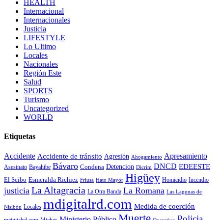
HEALTH
Internacional
Internacionales
Justicia
LIFESTYLE
Lo Ultimo
Locales
Nacionales
Región Este
Salud
SPORTS
Turismo
Uncategorized
WORLD
Etiquetas
Accidente
Apresamiento
Accidente de tránsito
Agresión
Ahogamiento
Bávaro
DNCD
EDEESTE
Condena
Detencion
Asesinato
Bayahibe
Dicrim
Higüey
El Seibo
Esmeralda Richiez
Hato Mayor
Homicidio
Incendio
Friusa
La Altagracia
justicia
La Romana
La Otra Banda
Las Lagunas de
mdigitalrd.com
Medida de coerción
Locales
Nisibón
Muerte
Policia
Ministerio Público