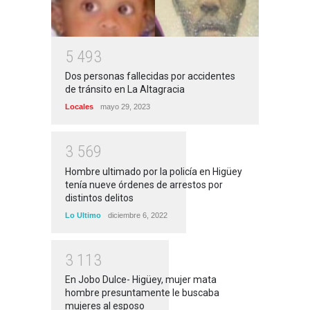
5
4
9
3
Dos personas fallecidas por accidentes
de tránsito en La Altagracia
Locales
mayo 29, 2023
3
5
6
9
Hombre ultimado por la policía en Higüey
tenía nueve órdenes de arrestos por
distintos delitos
Lo Ultimo
diciembre 6, 2022
3
1
1
3
En Jobo Dulce- Higüey, mujer mata
hombre presuntamente le buscaba
mujeres al esposo