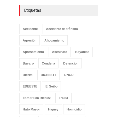
Etiquetas
Accidente
Accidente de tránsito
Agresión
Ahogamiento
Apresamiento
Asesinato
Bayahibe
Bávaro
Condena
Detencion
Dicrim
DIGESETT
DNCD
EDEESTE
El Seibo
Esmeralda Richiez
Friusa
Hato Mayor
Higüey
Homicidio