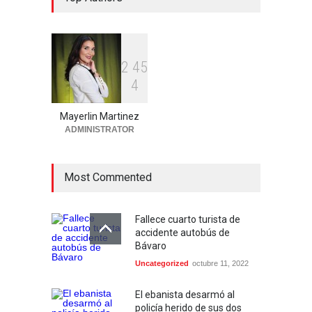
Migración acusado de
quitarle la vida a haitiano en
Verón
Locales
agosto 3, 2026
2
4
5
4
Director de Infraestructura
Escolar supervisa avance de
Mayerlin Martinez
obras en La Romana de cara
ADMINISTRATOR
al nuevo año escolar
Región Este
agosto 3, 2026
Most Commented
Fallece cuarto turista de
accidente autobús de
Bávaro
Uncategorized
octubre 11, 2022
El ebanista desarmó al
policía herido de sus dos