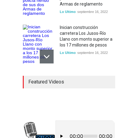
Armas de reglamento
Lo Ultimo
septiembre 16, 2022
Inician construcción
carretera Los Jusos-Río
Llano con monto superior a
los 17 millones de pesos
Lo Ultimo
septiembre 16, 2022
Dos hombres detenidos con
Featured Videos
15 paquetes de presumible
cocaína en Higüey
Uncategorized
septiembre 17, 2022
CPMR de La Altagracia
detalla alcance Plan de
Contingencia ante posible
paso de tormenta Fiona