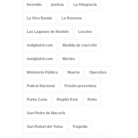
Incendio
justicia
La Altagracia
La Otra Banda
La Romana
Las Lagunas de Nisibón
Locales
mdigitalrd.com
Medida de coerción
meigitalrd.com
Miches
Ministerio Público
Muerte
Operativo
Policia Nacional
Prisión preventiva
Punta Cana
Región Este
Robo
San Pedro de Macorís
San Rafael del Yuma
Tragedia