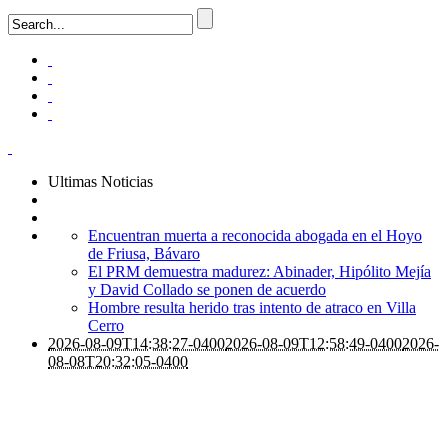
Ultimas Noticias
Encuentran muerta a reconocida abogada en el Hoyo
de Friusa, Bávaro
El PRM demuestra madurez: Abinader, Hipólito Mejía
y David Collado se ponen de acuerdo
Hombre resulta herido tras intento de atraco en Villa
Cerro
2026-08-09T14:38:27-0400
2026-08-09T12:58:49-0400
2026-
08-08T20:32:05-0400