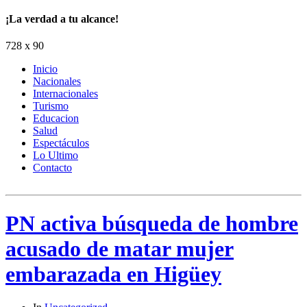
¡La verdad a tu alcance!
728 x 90
Inicio
Nacionales
Internacionales
Turismo
Educacion
Salud
Espectáculos
Lo Ultimo
Contacto
PN activa búsqueda de hombre
acusado de matar mujer
embarazada en Higüey