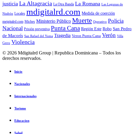
La Altagracia
justicia
La Romana
La Otra Banda
Las Lagunas de
mdigitalrd.com
Medida de coerción
Nisibón
Locales
Muerte
Policia
Ministerio Público
Miches
meigitalrd.com
Operativo
Punta Cana
Nacional
San Pedro
Región Este
Robo
Prisión preventiva
Verón
Tragedia
de Macorís
Veron Punta Cana
San Rafael del Yuma
Villa
Violencia
Cerro
© 2026 Mdigitalrd Group | Republica Dominicana – Todos los
derechos reservados.
Inicio
Nacionales
Internacionales
Turismo
Educacion
Salud