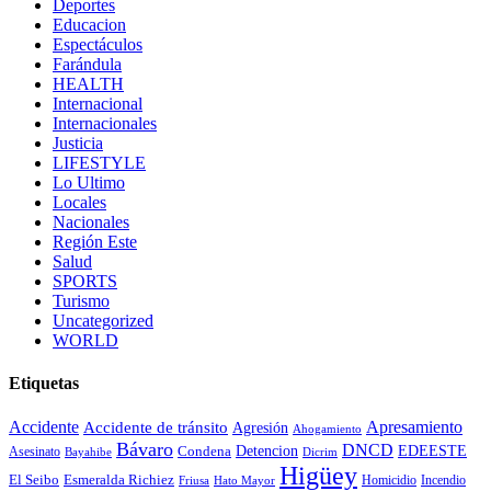
Deportes
Educacion
Espectáculos
Farándula
HEALTH
Internacional
Internacionales
Justicia
LIFESTYLE
Lo Ultimo
Locales
Nacionales
Región Este
Salud
SPORTS
Turismo
Uncategorized
WORLD
Etiquetas
Accidente
Apresamiento
Accidente de tránsito
Agresión
Ahogamiento
Bávaro
DNCD
EDEESTE
Detencion
Asesinato
Condena
Bayahibe
Dicrim
Higüey
El Seibo
Esmeralda Richiez
Homicidio
Incendio
Friusa
Hato Mayor