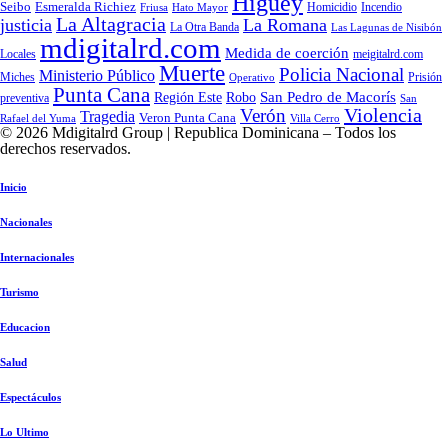
Higüey
Seibo
Esmeralda Richiez
Hato Mayor
Homicidio
Incendio
Friusa
La Altagracia
justicia
La Romana
La Otra Banda
Las Lagunas de Nisibón
mdigitalrd.com
Medida de coerción
Locales
meigitalrd.com
Muerte
Policia Nacional
Ministerio Público
Miches
Prisión
Operativo
Punta Cana
Región Este
San Pedro de Macorís
Robo
preventiva
San
Violencia
Verón
Tragedia
Veron Punta Cana
Rafael del Yuma
Villa Cerro
© 2026 Mdigitalrd Group | Republica Dominicana – Todos los
derechos reservados.
Inicio
Nacionales
Internacionales
Turismo
Educacion
Salud
Espectáculos
Lo Ultimo