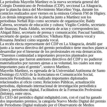
La periodista Mayerlin Martínez es la nueva secretaria general del
Colegio Dominicano de Periodistas (CDP), seccional La Altagracia,
por la plancha única del Movimiento Marcelino Vega, durante los
comicios realizados ayer viernes en la emisora Génesis FM de Higüey.
Los demás integrantes de la plancha junto a Martínez son los
periodistas Neftalí Rijo como secretario de organización; Baldy
Cabrera, secretario de educación y cultura; Virgilio Cedeño, secretario
de finanzas; Paula Aldaño, secretaria de actas y correspondencias;
Abigail Báez, secretario de prensa y comunicación; Pascual Santillán,
secretario de quejas y conflictos; Vikihara Rijo, primera vocal y
Rosanna Jiménez como segunda vocal.
La recién electa representante del CDP en La Altagracia, detalló que
junto a la nueva directiva del gremio periodístico tiene muchos planes a
desarrollar por el bienestar de los profesionales en esta demarcación.
“Daremos continuidad a importantes proyectos planteados por
compañeros que fueron anteriores directivos del CDP y no pudieron
materializarlos por razones ajenas a su voluntad, los cuales son muy
importantes para el gremio”, sostuvo Martínez.
Mayerlin Martínez, es egresada de la Universidad Autónoma de Santo
Domingo (UASD) de la licenciatura en Comunicación Social,
mención Periodismo, ha realizado importantes diplomados
relacionados al oficio como; Relaciones Públicas, actualización
periodista, diplomado internacional de investigación periodística
(Intec), periodismo digital, Facilitadora de la Formación Profesional
(Infotep), entre otros.
Es CEO del periódico digital mdigitalrd.com, con el cual ha ganado
dos importantes premios; la categoría Nuevo Medio Digital del premio
de Periodismo Digital realizado por el Observatorio de Medios