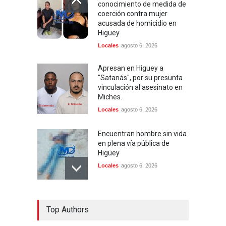
conocimiento de medida de
coerción contra mujer
acusada de homicidio en
Higüey
Locales
agosto 6, 2026
Apresan en Higuey a
"Satanás", por su presunta
vinculación al asesinato en
Miches.
Locales
agosto 6, 2026
Encuentran hombre sin vida
en plena vía pública de
Higüey
Locales
agosto 6, 2026
Policía Nacional recupera
Top Authors
vehículo robado y apresa a
presunto responsable en