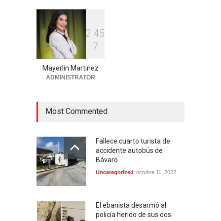
Higüey
Locales
agosto 4, 2026
2
4
5
PN activa búsqueda de dos
7
prófugos de la justicia en
Higüey
Mayerlin Martinez
Locales
agosto 4, 2026
ADMINISTRATOR
Most Commented
Fallece cuarto turista de
accidente autobús de
Bávaro
Uncategorized
octubre 11, 2022
El ebanista desarmó al
policía herido de sus dos