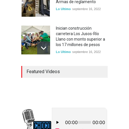
Armas de reglamento
Lo Ultimo
septiembre 16, 2022
Inician construcción
carretera Los Jusos-Río
Llano con monto superior a
los 17 millones de pesos
Lo Ultimo
septiembre 16, 2022
Dos hombres detenidos con
Featured Videos
15 paquetes de presumible
cocaína en Higüey
Uncategorized
septiembre 17, 2022
CPMR de La Altagracia
detalla alcance Plan de
Contingencia ante posible
paso de tormenta Fiona
Uncategorized