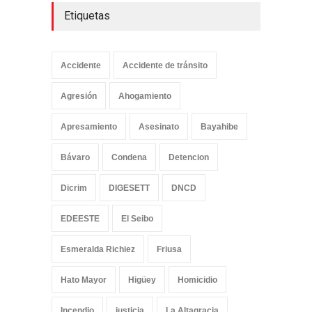
Etiquetas
Accidente
Accidente de tránsito
Agresión
Ahogamiento
Apresamiento
Asesinato
Bayahibe
Bávaro
Condena
Detencion
Dicrim
DIGESETT
DNCD
EDEESTE
El Seibo
Esmeralda Richiez
Friusa
Hato Mayor
Higüey
Homicidio
Incendio
justicia
La Altagracia