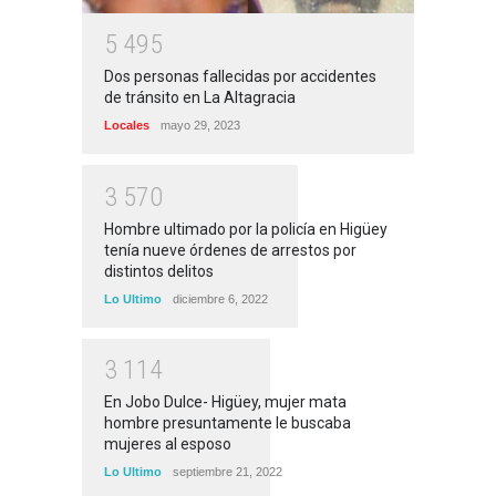
5
4
9
5
Dos personas fallecidas por accidentes
de tránsito en La Altagracia
Locales
mayo 29, 2023
3
5
7
0
Hombre ultimado por la policía en Higüey
tenía nueve órdenes de arrestos por
distintos delitos
Lo Ultimo
diciembre 6, 2022
3
1
1
4
En Jobo Dulce- Higüey, mujer mata
hombre presuntamente le buscaba
mujeres al esposo
Lo Ultimo
septiembre 21, 2022