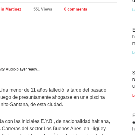
d
in Martinez
551 Views
0 comments
L
E
h
m
L
nity Audio
player ready...
S
r
u
 Una menor de 11 años falleció la tarde del pasado
L
 luego de presuntamente ahogarse en una piscina
anito-Santana, de esta ciudad.
E
da con las iniciales E.Y.B., de nacionalidad haitiana,
e
s Carreras del sector Los Buenos Aires, en Higüey.
h