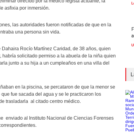
liminar ofrecido por la médico legista actuante, la
L
e asfixia por inmersión.
nes, las autoridades fueron notificadas de que en la
F
ontraba una persona sin vida.
a
U
 Dahaira Rocío Martínez Caridad, de 38 años, quien
habría solicitado permiso a la abuela de la niña quien
varla junto a su hija a un cumpleaños en una villa del
L
añaban en la piscina, se percataron de que la menor se
 que fue sacada del agua y se le practicaron los
de trasladarla al citado centro médico.
ue enviado al Instituto Nacional de Ciencias Forenses
 correspondientes.