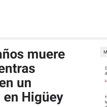
años muere
M
entras
D
d
 en un
L
 en Higüey
H
t