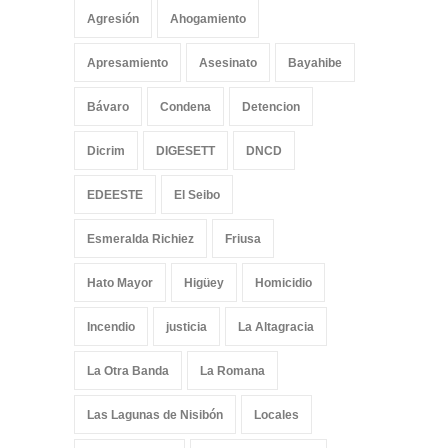
Agresión
Ahogamiento
Apresamiento
Asesinato
Bayahibe
Bávaro
Condena
Detencion
Dicrim
DIGESETT
DNCD
EDEESTE
El Seibo
Esmeralda Richiez
Friusa
Hato Mayor
Higüey
Homicidio
Incendio
justicia
La Altagracia
La Otra Banda
La Romana
Las Lagunas de Nisibón
Locales