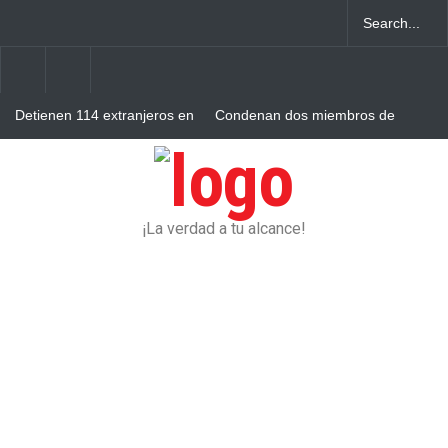
Detienen 114 extranjeros en
Condenan dos miembros de
condición migratoria
red transnacional de
irregular en La Altagracia
narcotráfico y lavado
desarticulada en San Pedro
Aplazan por segunda vez
de Macorís
conocimiento de medida de
coerción contra mujer
acusada de homicidio en
Higüey
¡La verdad a tu alcance!