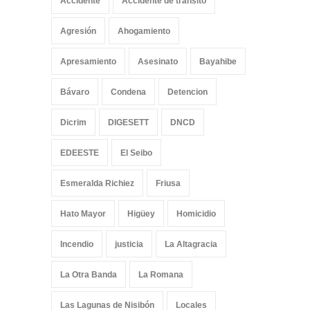
Accidente
Accidente de tránsito
Agresión
Ahogamiento
Apresamiento
Asesinato
Bayahibe
Bávaro
Condena
Detencion
Dicrim
DIGESETT
DNCD
EDEESTE
El Seibo
Esmeralda Richiez
Friusa
Hato Mayor
Higüey
Homicidio
Incendio
justicia
La Altagracia
La Otra Banda
La Romana
Las Lagunas de Nisibón
Locales