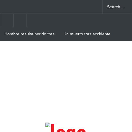
Hombre resulta herido tras
Un muerto tras accidente
intento de atraco en Villa
entre camión y autobús en
Cerro
Verón-Punta Cana
Hombre resulta herido de
arma blanca tras agresión
de su pareja en Villa Cerro,
Higüey