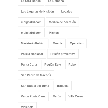
La Otra Banda
La Romana
Las Lagunas de Nisibón
Locales
mdigitalrd.com
Medida de coerción
meigitalrd.com
Miches
Ministerio Público
Muerte
Operativo
Policia Nacional
Prisión preventiva
Punta Cana
Región Este
Robo
San Pedro de Macorís
San Rafael del Yuma
Tragedia
Veron Punta Cana
Verón
Villa Cerro
Violencia