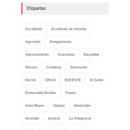
Etiquetas
Accidente
Accidente de tránsito
Agresión
Ahogamiento
Apresamiento
Asesinato
Bayahibe
Bávaro
Condena
Detencion
Dicrim
DNCD
EDEESTE
El Seibo
Esmeralda Richiez
Friusa
Hato Mayor
Higüey
Homicidio
Incendio
justicia
La Altagracia