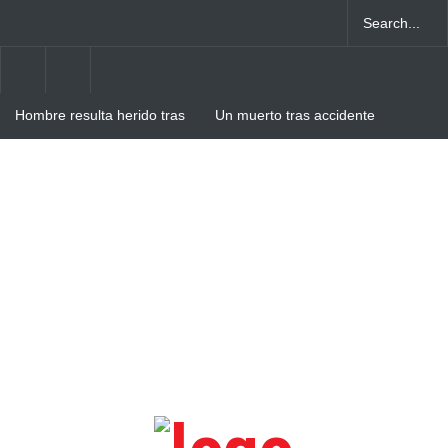
Hombre resulta herido tras
Un muerto tras accidente
intento de atraco en Villa
entre camión y autobús en
Cerro
Verón-Punta Cana
Hombre resulta herido de
arma blanca tras agresión
de su pareja en Villa Cerro,
Higüey