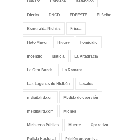
Bávaro
Condena
Detencion
Dicrim
DNCD
EDEESTE
El Seibo
Esmeralda Richiez
Friusa
Hato Mayor
Higüey
Homicidio
Incendio
justicia
La Altagracia
La Otra Banda
La Romana
Las Lagunas de Nisibón
Locales
mdigitalrd.com
Medida de coerción
meigitalrd.com
Miches
Ministerio Público
Muerte
Operativo
Policia Nacional
Prisión preventiva