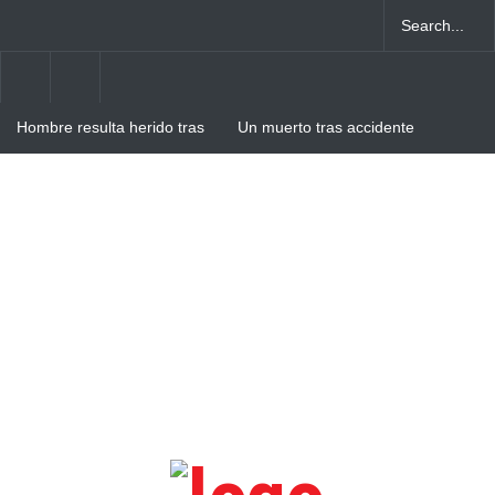
Hombre resulta herido tras
Un muerto tras accidente
intento de atraco en Villa
entre camión y autobús en
Cerro
Verón-Punta Cana
Hombre resulta herido de
arma blanca tras agresión
de su pareja en Villa Cerro,
Higüey