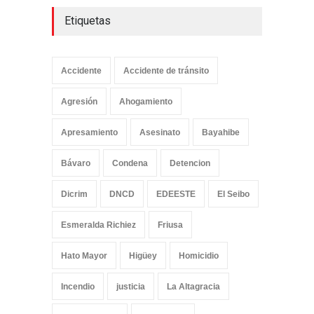
Etiquetas
Accidente
Accidente de tránsito
Agresión
Ahogamiento
Apresamiento
Asesinato
Bayahibe
Bávaro
Condena
Detencion
Dicrim
DNCD
EDEESTE
El Seibo
Esmeralda Richiez
Friusa
Hato Mayor
Higüey
Homicidio
Incendio
justicia
La Altagracia