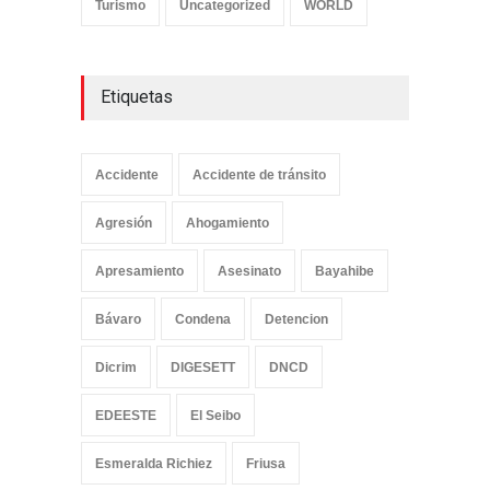
Turismo
Uncategorized
WORLD
Etiquetas
Accidente
Accidente de tránsito
Agresión
Ahogamiento
Apresamiento
Asesinato
Bayahibe
Bávaro
Condena
Detencion
Dicrim
DIGESETT
DNCD
EDEESTE
El Seibo
Esmeralda Richiez
Friusa