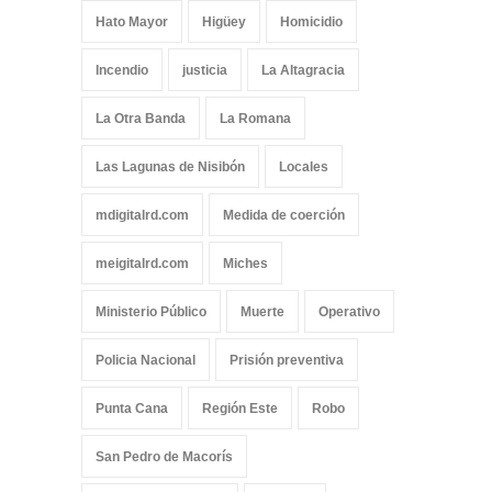
Hato Mayor
Higüey
Homicidio
Incendio
justicia
La Altagracia
La Otra Banda
La Romana
Las Lagunas de Nisibón
Locales
mdigitalrd.com
Medida de coerción
meigitalrd.com
Miches
Ministerio Público
Muerte
Operativo
Policia Nacional
Prisión preventiva
Punta Cana
Región Este
Robo
San Pedro de Macorís